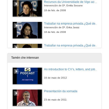
Recursos da Universidade de Vigo ao teu servizo para a procura de emprego e o exercio profesional
Intervención de Dª. Emilia Seoane
18 de feb. de 2008
Traballar na empresa privada.¿Qué demandadn as empresas das/os universitarias/os? Expectativas e punto de vista de demandantes de emprego. ¿Cómo e onde coñecer as súas ofertas de emprego?
Intervención de Dª. Erika Jaraiz
18 de feb. de 2008
Traballar na empresa privada.¿Qué demandadn as empresas das/os universitarias/os? Expectativas e punto de vista de demandantes de emprego. ¿Cómo e onde coñecer as súas ofertas de emprego?
Intervención de D. Luis Rupérez
18 de feb. de 2008
Tamén che interesan
Traballar na empresa privada.¿Qué demandadn as empresas das/os universitarias/os? Expectativas e punto de vista de demandantes de emprego. ¿Cómo e onde coñecer as súas ofertas de emprego?
An introduction to CV’s, letters, and job searching
Intervención de D. José De Juan Saboya
18 de feb. de 2008
16 de maio de 2012
Traballar na empresa privada.¿Qué demandadn as empresas das/os universitarias/os? Expectativas e punto de vista de demandantes de emprego. ¿Cómo e onde coñecer as súas ofertas de emprego?
Presentación da xornada
Intervención de D. Javier Pou de los Mozos
18 de feb. de 2008
23 de maio de 2011