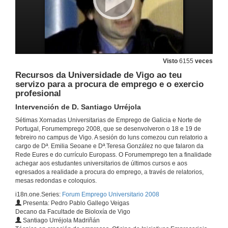
Visto
6155
veces
Recursos da Universidade de Vigo ao teu
servizo para a procura de emprego e o exercio
profesional
Intervención de D. Santiago Urréjola
Sétimas Xornadas Universitarias de Emprego de Galicia e Norte de
Portugal, Forumemprego 2008, que se desenvolveron o 18 e 19 de
febreiro no campus de Vigo. A sesión do luns comezou cun relatorio a
A rede Eures (EURopean Employment Services), a rede europea de emprego e da mobilidade ao teu servizo. ¡Coñécea e móvete con ela!
cargo de Dª. Emilia Seoane e Dª.Teresa González no que falaron da
Rede Eures e do currículo Europass. O Forumemprego ten a finalidade
18 de feb. de 2008
achegar aos estudantes universitarios de últimos cursos e aos
egresados a realidade a procura do emprego, a través de relatorios,
mesas redondas e coloquios.
Acto de presentación das Xornadas
i18n.one.Series:
Forum Emprego Universitario 2008
Intervención de D. Avelino Leite
Presenta: Pedro Pablo Gallego Veigas
18 de feb. de 2008
Decano da Facultade de Bioloxía de Vigo
Santiago Urréjola Madriñán