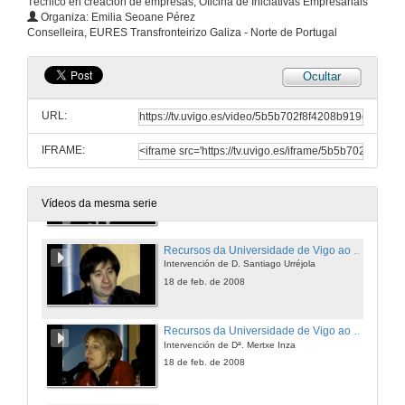
Técnico en creación de empresas, Oficina de Iniciativas Empresariais
Acto de presentación das Xornadas
Organiza: Emilia Seoane Pérez
Intervención de D. Pedro Borrajo
Conselleira, EURES Transfronteirizo Galiza - Norte de Portugal
18 de feb. de 2008
Ocultar
Acto de presentación das Xornadas
Intervención do Excmo. Sr. D. Iván Area
URL:
18 de feb. de 2008
IFRAME:
Recursos da Universidade de Vigo ao teu servizo para a procura de emprego e o exercio profesional
Presentación de D. Pedro Pablo Gallego
18 de feb. de 2008
Vídeos da mesma serie
Recursos da Universidade de Vigo ao teu servizo para a procura de emprego e o exercio profesional
Intervención de D. Santiago Urréjola
18 de feb. de 2008
Recursos da Universidade de Vigo ao teu servizo para a procura de emprego e o exercio profesional
Intervención de Dª. Mertxe Inza
18 de feb. de 2008