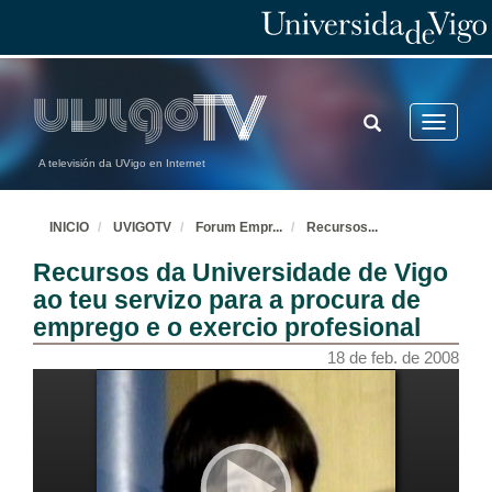
TOGGLE
Toggle
SEARCH
navigatio
A televisión da UVigo en Internet
INICIO
UVIGOTV
Forum Empr
...
Recursos
...
Recursos da Universidade de Vigo
ao teu servizo para a procura de
emprego e o exercio profesional
18 de feb. de 2008