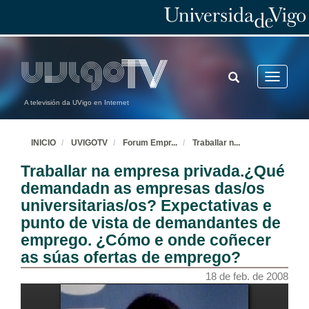
TOGGLE
Toggle
SEARCH
navigatio
A televisión da UVigo en Internet
INICIO
UVIGOTV
Forum Empr
...
Traballar n
...
Traballar na empresa privada.¿Qué
demandadn as empresas das/os
universitarias/os? Expectativas e
punto de vista de demandantes de
emprego. ¿Cómo e onde coñecer
as súas ofertas de emprego?
18 de feb. de 2008