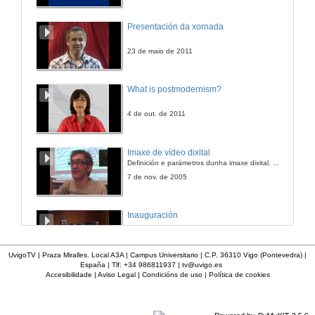
Mesa de experiencias: "De universitaria/o a profesional: experiencias na procura de emprego e no exercicio profesional por tituladas/os da Universidade de Vigo
Presentación da xornada
Presentación por Dª. Noemi García
18 de feb. de 2008
23 de maio de 2011
Mesa de experiencias: "De universitaria/o a profesional: experiencias na procura de emprego e no exercicio profesional por tituladas/os da Universidade de Vigo
What is postmodernism?
Intervención de Dª. Águeda Rodríguez
18 de feb. de 2008
4 de out. de 2011
Mesa de experiencias: "De universitaria/o a profesional: experiencias na procura de emprego e no exercicio profesional por tituladas/os da Universidade de Vigo
Imaxe de vídeo dixital
Intervención de D. Rubén Ucha Souto
Definición e parámetros dunha imaxe dixital. Resolución e Aspecto. Profundidade da cor. Compresión. Frame por segundo. Entrelazado. Campos, cadros
18 de feb. de 2008
7 de nov. de 2005
Mesa de experiencias: "De universitaria/o a profesional: experiencias na procura de emprego e no exercicio profesional por tituladas/os da Universidade de Vigo
Inauguración
Intervención de D. Daniel Villanueva
18 de feb. de 2008
8 de maio de 2010
UvigoTV | Praza Miralles. Local A3A | Campus Universitario | C.P. 36310 Vigo (Pontevedra) |
España | Tlf: +34 986811937 |
tv@uvigo.es
Mesa de experiencias: "De universitaria/o a profesional: experiencias na procura de emprego e no exercicio profesional por tituladas/os da Universidade de Vigo
Accesibilidade
|
Aviso Legal
|
Condicións de uso
|
Política de cookies
A inserción laboral dos licenciados en Ciencias do Mar: a carreira investigadora
Intervención de D. Gregorio Cuartero
18 de feb. de 2008
15 de maio de 2006