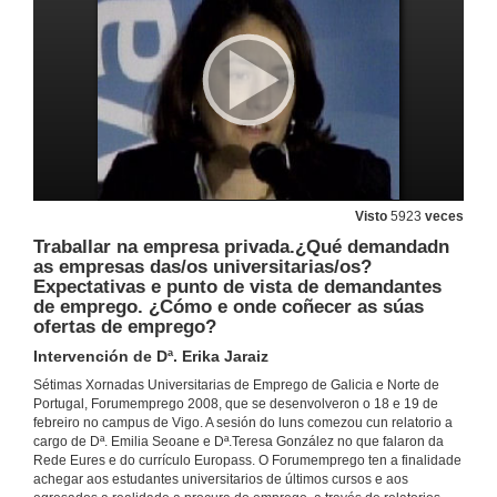
A rede Eures (EURopean Employment Services), a rede europea de emprego e da mobilidade ao teu servizo. ¡Coñécea e móvete con ela!
18 de feb. de 2008
Visto
5923
veces
Acto de presentación das Xornadas
Traballar na empresa privada.¿Qué demandadn
Intervención de D. Avelino Leite
as empresas das/os universitarias/os?
18 de feb. de 2008
Expectativas e punto de vista de demandantes
de emprego. ¿Cómo e onde coñecer as súas
ofertas de emprego?
Acto de presentación das Xornadas
Intervención de D. Pedro Borrajo
Intervención de Dª. Erika Jaraiz
18 de feb. de 2008
Sétimas Xornadas Universitarias de Emprego de Galicia e Norte de
Portugal, Forumemprego 2008, que se desenvolveron o 18 e 19 de
febreiro no campus de Vigo. A sesión do luns comezou cun relatorio a
Acto de presentación das Xornadas
cargo de Dª. Emilia Seoane e Dª.Teresa González no que falaron da
Intervención do Excmo. Sr. D. Iván Area
Rede Eures e do currículo Europass. O Forumemprego ten a finalidade
18 de feb. de 2008
achegar aos estudantes universitarios de últimos cursos e aos