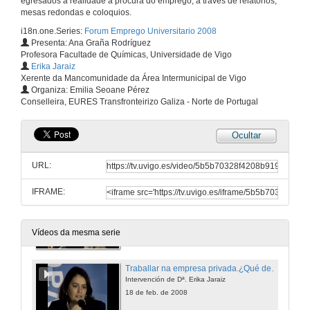
egresados a realidade a procura do emprego, a través de relatorios,
mesas redondas e coloquios.
Recursos da Universidade de Vigo ao teu servizo para a procura de emprego e o exercio profesional
i18n.one.Series:
Forum Emprego Universitario 2008
Presentación de D. Pedro Pablo Gallego
Presenta: Ana Graña Rodríguez
18 de feb. de 2008
Profesora Facultade de Químicas, Universidade de Vigo
Erika Jaraiz
Xerente da Mancomunidade da Área Intermunicipal de Vigo
Recursos da Universidade de Vigo ao teu servizo para a procura de emprego e o exercio profesional
Organiza: Emilia Seoane Pérez
Intervención de D. Santiago Urréjola
Conselleira, EURES Transfronteirizo Galiza - Norte de Portugal
18 de feb. de 2008
Ocultar
Recursos da Universidade de Vigo ao teu servizo para a procura de emprego e o exercio profesional
Intervención de Dª. Mertxe Inza
URL:
18 de feb. de 2008
IFRAME:
Recursos da Universidade de Vigo ao teu servizo para a procura de emprego e o exercio profesional
Intervención de Dª. Emilia Seoane
18 de feb. de 2008
Vídeos da mesma serie
Traballar na empresa privada.¿Qué demandadn as empresas das/os universitarias/os? Expectativas e punto de vista de demandantes de emprego. ¿Cómo e onde coñecer as súas ofertas de emprego?
Intervención de Dª. Erika Jaraiz
18 de feb. de 2008