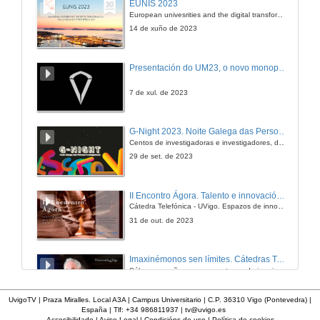
EUNIS 2023
A situación enerxética mundial
European univesrities and the digital transformation: challenges and opportunities ahead
6 de nov. de 2006
14 de xuño de 2023
Transferencia de Tecnoloxía
Presentación do UM23, o novo monopraza de UVigo Motorsport
Proxectos de cooperación empregando fontes de enerxía renovables
7 de nov. de 2006
7 de xul. de 2023
O aporte dos Proxectos de Cooperación: Experiencia de Practical Action
G-Night 2023. Noite Galega das Persoas Investigadoras. Conciencias creativas
Proxectos de cooperación empregando fontes de enerxía renovables
Centos de investigadoras e investigadores, decenas de actividades e sete cidades
7 de nov. de 2006
29 de set. de 2023
Programa Enlace Hispano Americano de Saúde - EHAS
II Encontro Ágora. Talento e innovación na era da transformación dixital
Proxectos de cooperación empregando fontes de enerxía renovables
Cátedra Telefónica - UVigo. Espazos de innovación
7 de nov. de 2006
31 de out. de 2023
Proxectos relacionados coa problemática mineira en Bolivia
Imaxinémonos sen límites. Cátedras Telefónica
Proxectos de cooperación empregando fontes de enerxía renovables
Sólo quen coñece as preguntas pode imaxinar novas respostas
7 de nov. de 2006
22 de abr. de 2024
UvigoTV | Praza Miralles. Local A3A | Campus Universitario | C.P. 36310 Vigo (Pontevedra) |
España | Tlf: +34 986811937 |
tv@uvigo.es
Proxectos de biogás en Bolivia
Accesibilidade
|
Aviso Legal
|
Condicións de uso
|
Política de cookies