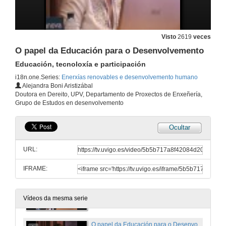
Visto
2619
veces
O papel da Educación para o Desenvolvemento
Educación, tecnoloxía e participación
i18n.one.Series:
Enerxías renovables e desenvolvemento humano
Alejandra Boni Aristizábal
Doutora en Dereito, UPV, Departamento de Proxectos de Enxeñería,
Grupo de Estudos en desenvolvemento
Ocultar
O papel das Enerxías Renovables no Desenvolvemento Humano
Sesión de apertura
URL:
6 de nov. de 2006
IFRAME:
Os obxectivos de Desenvolvemento do Milenio
Os obxectivos de Desenvolvemento do Milenio
6 de nov. de 2006
Vídeos da mesma serie
O papel da Educación para o Desenvolvemento