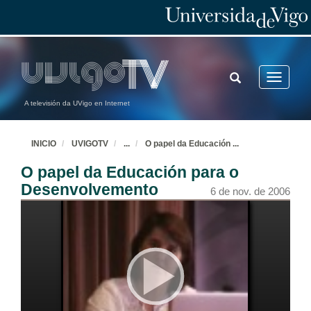
TOGGLE
Toggle
SEARCH
navigatio
A televisión da UVigo en Internet
INICIO
UVIGOTV
...
O papel da Educación
...
O papel da Educación para o
Desenvolvemento
6 de nov. de 2006