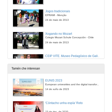
Jogos tradicionais
EPRAMI - Monção
24 de maio de 2013
Xogando no Mozart
Colegio Mozart Schule Concepción - Chile
24 de maio de 2013
CEIP VITE. Museo Pedagóxico de Galicia (MUPEGA) e Asociación Galega de Enfermos de Alzheimer (AGADEA)
CEIP VITE I - Santiago de Compostela
24 de maio de 2013
Tamén che interesan
Els jocs tradicionals, un món d´emocions!
EUNIS 2023
L´esport mou Catalunya
European univesrities and the digital transformation: challenges and opportunities ahead
24 de maio de 2013
14 de xuño de 2023
Asociación XOTRAMU
'Cóntacho unha espía' Reto
Video realizado polo Servizo de Audiovisuais da Deputación de Lugo. Fundación TIC - Lugo
29 de maio de 2013
23 de dec. de 2020