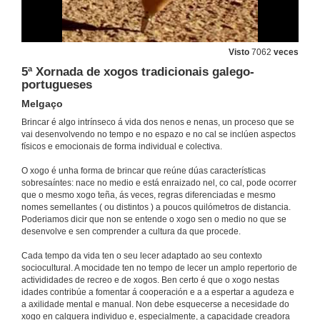
Visto
7062
veces
5ª Xornada de xogos tradicionais galego-
portugueses
Melgaço
Brincar é algo intrínseco á vida dos nenos e nenas, un proceso que se
vai desenvolvendo no tempo e no espazo e no cal se inclúen aspectos
físicos e emocionais de forma individual e colectiva.
O xogo é unha forma de brincar que reúne dúas características
sobresaíntes: nace no medio e está enraizado nel, co cal, pode ocorrer
que o mesmo xogo teña, ás veces, regras diferenciadas e mesmo
nomes semellantes ( ou distintos ) a poucos quilómetros de distancia.
Poderiamos dicir que non se entende o xogo sen o medio no que se
desenvolve e sen comprender a cultura da que procede.
Cada tempo da vida ten o seu lecer adaptado ao seu contexto
sociocultural. A mocidade ten no tempo de lecer un amplo repertorio de
activididades de recreo e de xogos. Ben certo é que o xogo nestas
idades contribúe a fomentar á cooperación e a a espertar a agudeza e
a axilidade mental e manual. Non debe esquecerse a necesidade do
xogo en calquera individuo e, especialmente, a capacidade creadora