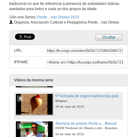
tradicional no que fai referencia á presenza de actividades lúdicas
axeitadas para todos e cada un dos grupos de idade.
i18n.one.Series:
Ponte... nas Ondas! 2013
Organiza: Asociación Cultural e Pedagóxica Ponte... nas Ondas
Ocultar
Ponte... nas Ondas! 2013
Ponte... a brincar!
URL:
24 de maio de 2013
IFRAME:
Presentación Ponte... nas Ondas! 2013
29 de maio de 2013
Vídeos da mesma serie
5ª Xornada de xogos tradicionais galego-portugueses
Melgaço
29 de maio de 2013
Abertura do projeto Ponte a... Brincar
EEEM Teodosio de Oliveira Ledo - Boavista. Paraiba - Brasil
24 de maio de 2013