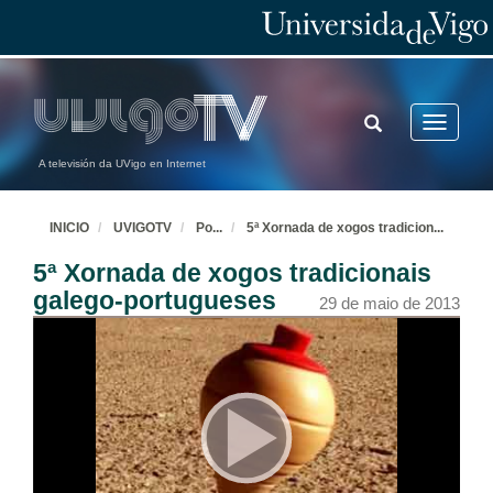
TOGGLE
Toggle
SEARCH
navigatio
A televisión da UVigo en Internet
INICIO
UVIGOTV
Po
...
5ª Xornada de xogos tradicion
...
5ª Xornada de xogos tradicionais
galego-portugueses
29 de maio de 2013