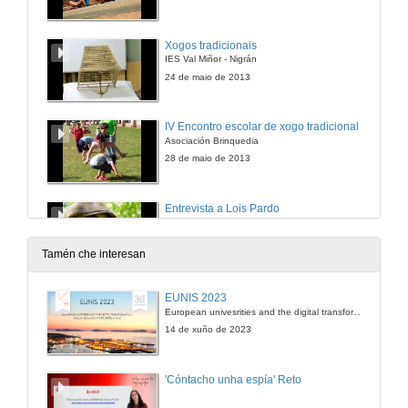
Xogos tradicionais
IES Val Miñor - Nigrán
24 de maio de 2013
IV Encontro escolar de xogo tradicional I
Asociación Brinquedia
28 de maio de 2013
Entrevista a Lois Pardo
Fundador de Brinquedia - Rede galega do xogo tradicional
29 de maio de 2013
Tamén che interesan
Loita galega
EUNIS 2023
CEIP VITE I - Santiago de Compostela
European univesrities and the digital transformation: challenges and opportunities ahead
24 de maio de 2013
14 de xuño de 2023
Bolos en liña
'Cóntacho unha espía' Reto
Fundación Tic - Lugo
29 de maio de 2013