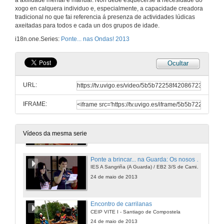
a axilidade mental e manual. Non debe esquecerse a necesidade do
xogo en calquera individuo e, especialmente, a capacidade creadora
tradicional no que fai referencia á presenza de actividades lúdicas
Facendo peóns
axeitadas para todos e cada un dos grupos de idade.
CEIP VITE I - Santiago de Compostela
i18n.one.Series:
Ponte... nas Ondas! 2013
24 de maio de 2013
Ocultar
Barbamelón
CRA A Lagoa - Salvaterra
URL:
24 de maio de 2013
IFRAME:
A rá
Fundación Tic - Lugo
29 de maio de 2013
Vídeos da mesma serie
Ponte a brincar... na Guarda: Os nosos xogos tradicionais
IES A Sangriña (A Guarda) / EB2 3/S de Caminha
24 de maio de 2013
Encontro de carrilanas
CEIP VITE I - Santiago de Compostela
24 de maio de 2013