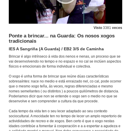
Día do peón - Alameda de Santiago de Compostela
CEIP VITE I - Santiago de Compostela
24 de maio de 2013
Visto
3381
veces
Ponte a brincar... na Guarda: Os nosos xogos
tradicionais
Memórias - Humaitá
Colégio Pedro II - Humaitá - Rio de Janeiro
IES A Sangriña (A Guarda) / EB2 3/S de Caminha
24 de maio de 2013
Brincar é algo intrínseco á vida dos nenos e nenas, un proceso que se
vai desenvolvendo no tempo e no espazo e no cal se inclúen aspectos
físicos e emocionais de forma individual e colectiva.
Xogando co peón I
CEIP VITE I - Santiago de Compostela
O xogo é unha forma de brincar que reúne dúas características
24 de maio de 2013
sobresaíntes: nace no medio e está enraizado nel, co cal, pode ocorrer
que o mesmo xogo teña, ás veces, regras diferenciadas e mesmo
nomes semellantes ( ou distintos ) a poucos quilómetros de distancia.
Xogos populares
Poderiamos dicir que non se entende o xogo sen o medio no que se
CEP Altamira - Salceda de Caselas
desenvolve e sen comprender a cultura da que procede.
24 de maio de 2013
Cada tempo da vida ten o seu lecer adaptado ao seu contexto
sociocultural. A mocidade ten no tempo de lecer un amplo repertorio de
Jogos tradicionais na escola
activididades de recreo e de xogos. Ben certo é que o xogo nestas
Escola Básica e Secundária de Vila Nova de Cerveira
idades contribúe a fomentar á cooperación e a a espertar a agudeza e
24 de maio de 2013