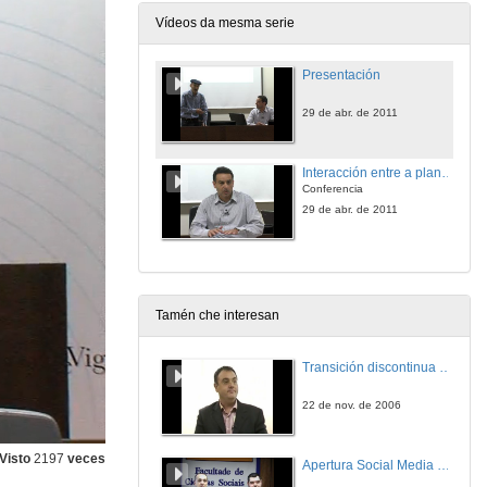
Vídeos da mesma serie
Presentación
29 de abr. de 2011
Interacción entre a planificación territorial e de infraestructuras e o desenvolvemento e implantación das TIC
Conferencia
29 de abr. de 2011
Tamén che interesan
Transición discontinua de partículas de microgel termosensible
22 de nov. de 2006
Visto
2197
veces
Apertura Social Media Day 2016