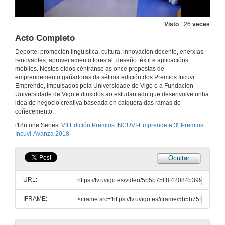
13 de abr. de 2018
Visto
126
veces
Intervención de José Alfonso Marnotes
Acto Completo
Director xeral de Orientación e Promoción Laboral da Xunta de Galicia
13 de abr. de 2018
Deporte, promoción lingüística, cultura, innovación docente, enerxías
renovables, aproveitamento forestal, deseño téxtil e aplicacións
móbiles. Nestes eidos céntranse as once propostas de
emprendemento gañadoras da sétima edición dos Premios Incuvi
Intervención de Roberto Castro
Emprende, impulsados pola Universidade de Vigo e a Fundación
Subdelegado do Goberno en Ourense
Universidade de Vigo e dirixidos ao estudantado que desenvolve unha
13 de abr. de 2018
idea de negocio creativa baseada en calquera das ramas do
coñecemento.
Entrega dos III Premios Incuvi-Avanza
i18n.one.Series:
VII Edición Premios INCUVI-Emprende e 3º Premios
Incuvi-Avanza 2018
13 de abr. de 2018
Ocultar
Testemuñas das dúas iniciativas gañadoras dos premios Incuvi-Avanza 2018
Ouvir
URL:
13 de abr. de 2018
IFRAME:
Testemuñas das dúas iniciativas gañadoras dos premios Incuvi-Avanza 2018
Mediación Móvil