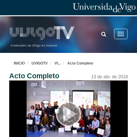
TOGGLE
Toggle
SEARCH
navigatio
A televisión da UVigo en Internet
INICIO
UVIGOTV
VI
...
Acto Completo
Acto Completo
13 de abr. de 2018
Benvida e presentación do acto
13 de abr. de 2018
Intervención de Dolores González Álvarez
Virreitora de Estudantes, Universidade de Vigo