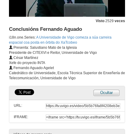
Visto
2529
veces
Conclusións Fernando Aguado
i18n.one.Series:
A Universidade de Vigo comeza a súa carreira
espacial coa posta en órbita do XaTcobeo
Presenta: Salustiano Mato de la Iglesia
Presidente de CITEXVI e Reitor, Universidade de Vigo
César Martínez
Xefe do proyecto INTA
Fernando Aguado Agelet
Picosatélite antes da súa salida ó espacio
Catedrático de Universidade, Escola Técnica Superior de Enxeñería de
Telecomunicación, Universidade de Vigo
11 de out. de 2011
Ocultar
Presentacióna cargo de Salustiano Mato
URL:
11 de out. de 2011
IFRAME:
Presentación a cargo de Cesar Martínez