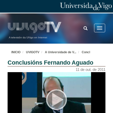
TOGGLE
Toggle
SEARCH
navigatio
A televisión da UVigo en Internet
INICIO
UVIGOTV
A Universidade de V
...
Concl
Conclusións Fernando Aguado
11 de out. de 2011