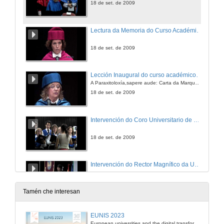
18 de set. de 2009
Lectura da Memoria do Curso Académico 2009/10
18 de set. de 2009
Lección Inaugural do curso académico 2009/10
A Paraxitoloxía,sapere aude: Carta da Marquesa Rosalinda ao Marqués de Bradomín
18 de set. de 2009
Intervención do Coro Universitario de Vigo
18 de set. de 2009
Intervención do Rector Magnífico da Universidade de Vigo
18 de set. de 2009
Tamén che interesan
Cierre del acto académico de inaguración del curso 2009/10
EUNIS 2023
Peche do acto co Coro Universitario interpretando el himno universitario "Gaudeamus Igitur"
European univesrities and the digital transformation: challenges and opportunities ahead