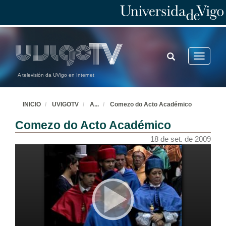
TOGGLE
Toggle
SEARCH
navigatio
A televisión da UVigo en Internet
INICIO
UVIGOTV
A
...
Comezo do Acto Académico
Comezo do Acto Académico
18 de set. de 2009