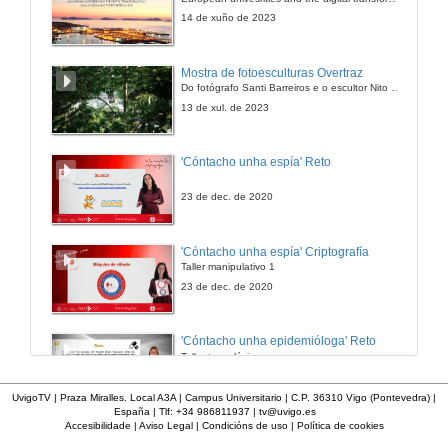
18 de set. de 2009
14 de xuño de 2023
Mostra de fotoesculturas Overtraz
Do fotógrafo Santi Barreiros e o escultor Nito Contreras.
13 de xul. de 2023
'Cóntacho unha espía' Reto
23 de dec. de 2020
'Cóntacho unha espía' Criptografía
Taller manipulativo 1
23 de dec. de 2020
'Cóntacho unha epidemióloga' Reto
Taller tecnolóxico
3 de feb. de 2023
UvigoTV | Praza Miralles. Local A3A | Campus Universitario | C.P. 36310 Vigo (Pontevedra) |
España | Tlf: +34 986811937 |
tv@uvigo.es
Accesibilidade
|
Aviso Legal
|
Condicións de uso
|
Política de cookies
'Cóntacho unha epidemióloga' Decisións nun partido de baloncesto 4