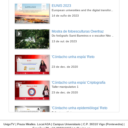
EUNIS 2023
European univesrities and the digital transformation: challenges and opportunities ahead
14 de xuño de 2023
Mostra de fotoesculturas Overtraz
Do fotógrafo Santi Barreiros e o escultor Nito Contreras.
13 de xul. de 2023
'Cóntacho unha espía' Reto
23 de dec. de 2020
'Cóntacho unha espía' Criptografía
Taller manipulativo 1
23 de dec. de 2020
'Cóntacho unha epidemióloga' Reto
Taller tecnolóxico
3 de feb. de 2023
UvigoTV | Praza Miralles. Local A3A | Campus Universitario | C.P. 36310 Vigo (Pontevedra) |