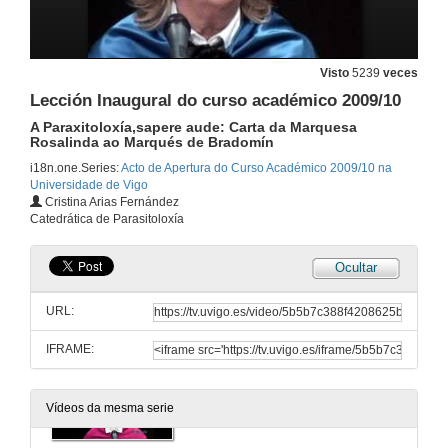
Visto
5239
veces
Lección Inaugural do curso académico 2009/10
A Paraxitoloxía,sapere aude: Carta da Marquesa
Rosalinda ao Marqués de Bradomín
i18n.one.Series:
Acto de Apertura do Curso Académico 2009/10 na
Universidade de Vigo
Cristina Arias Fernández
Catedrática de Parasitoloxía
Ocultar
Comezo do Acto Académico
Entrada da comitiva académica co Coro Universitario entonando o "Veni, Creator Spiritus"
URL:
18 de set. de 2009
IFRAME:
Lectura da Memoria do Curso Académico 2009/10
Vídeos da mesma serie
18 de set. de 2009