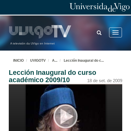
TOGGLE
Toggle
SEARCH
navigatio
A televisión da UVigo en Internet
INICIO
UVIGOTV
A
...
Lección Inaugural do c
...
Lección Inaugural do curso
académico 2009/10
18 de set. de 2009