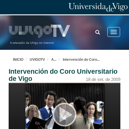
TOGGLE
Toggle
SEARCH
navigatio
A televisión da UVigo en Internet
INICIO
UVIGOTV
A
...
Intervención do Coro
...
Intervención do Coro Universitario
de Vigo
18 de set. de 2009