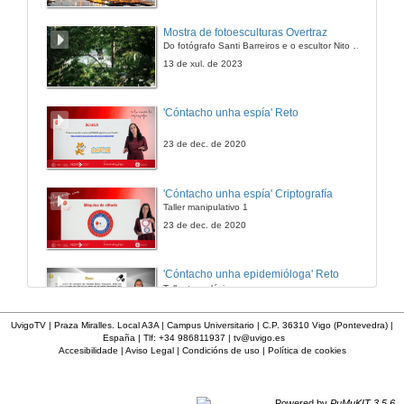
Mostra de fotoesculturas Overtraz
Do fotógrafo Santi Barreiros e o escultor Nito Contreras.
13 de xul. de 2023
'Cóntacho unha espía' Reto
23 de dec. de 2020
'Cóntacho unha espía' Criptografía
Taller manipulativo 1
23 de dec. de 2020
'Cóntacho unha epidemióloga' Reto
Taller tecnolóxico
3 de feb. de 2023
UvigoTV | Praza Miralles. Local A3A | Campus Universitario | C.P. 36310 Vigo (Pontevedra) |
España | Tlf: +34 986811937 |
tv@uvigo.es
Accesibilidade
|
Aviso Legal
|
Condicións de uso
|
Política de cookies
'Cóntacho unha epidemióloga' Decisións nun partido de baloncesto 4
3 de feb. de 2023
Powered by
PuMuKIT 3.5.6