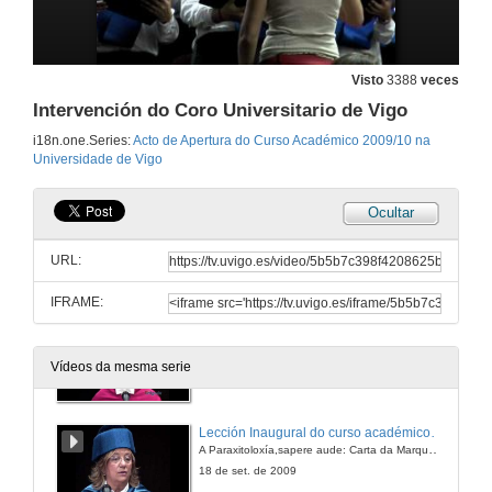
Visto
3388
veces
Intervención do Coro Universitario de Vigo
i18n.one.Series:
Acto de Apertura do Curso Académico 2009/10 na
Universidade de Vigo
Ocultar
Comezo do Acto Académico
Entrada da comitiva académica co Coro Universitario entonando o "Veni, Creator Spiritus"
URL:
18 de set. de 2009
IFRAME:
Lectura da Memoria do Curso Académico 2009/10
Vídeos da mesma serie
18 de set. de 2009
Lección Inaugural do curso académico 2009/10
A Paraxitoloxía,sapere aude: Carta da Marquesa Rosalinda ao Marqués de Bradomín
18 de set. de 2009