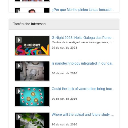
¿Por que Murillo pintou tantas Inmaculadas?
20 de dec. de 2012
Tamén che interesan
¿Por que o cadro de Las Meninas se chama así?
G-Night 2023. Noite Galega das Persoas Investigadoras. Conciencias creativas
Centos de investigadoras e investigadores, decenas de actividades e sete cidades
20 de dec. de 2012
29 de set. de 2023
¿O experimento subliminal dos flocos de millo e a Coca-Cola chegou a realizarse?
Is nanotechnology integrated in our daily lives?
20 de dec. de 2012
30 de set. de 2016
¿Engánannos os sentidos?
Could the lack of vaccination bring back erradicated diseases?
20 de dec. de 2012
30 de set. de 2016
¿Que é a esquizofrenia e quen a padece?
Where will the actual and future study of CO2 emissions lead us?
20 de dec. de 2012
30 de set. de 2016