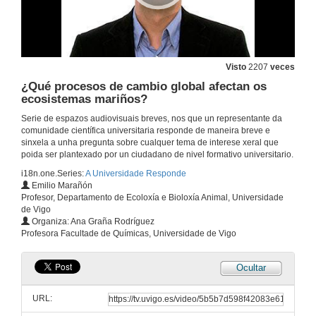
¿Qué beneficios cabe esperar das nanotecnoloxías para consumidores e sociedade?
20 de dec. de 2012
Visto
2207
veces
¿Qué procesos de cambio global afectan os
¿Por qué en arte 2+2 son 5?
ecosistemas mariños?
20 de dec. de 2012
Serie de espazos audiovisuais breves, nos que un representante da
comunidade científica universitaria responde de maneira breve e
sinxela a unha pregunta sobre cualquer tema de interese xeral que
¿Por qué os robots industriais non quitan postos de traballo?
poida ser plantexado por un ciudadano de nivel formativo universitario.
i18n.one.Series:
A Universidade Responde
20 de dec. de 2012
Emilio Marañón
Profesor, Departamento de Ecoloxía e Bioloxía Animal, Universidade
de Vigo
¿Por qué un picosatélite en vez dUn satélite grande?
Organiza: Ana Graña Rodríguez
Profesora Facultade de Químicas, Universidade de Vigo
20 de dec. de 2012
Ocultar
Agroecoloxía, unha opción de futuro
URL:
20 de dec. de 2012