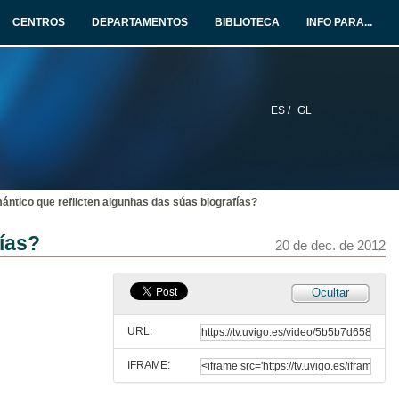
20 de dec. de 2012
CENTROS
DEPARTAMENTOS
BIBLIOTECA
INFO PARA...
¿Engánannos os sentidos?
20 de dec. de 2012
ES /
GL
¿Que é a esquizofrenia e quen a padece?
20 de dec. de 2012
ántico que reflicten algunhas das súas biografías?
¿Por que se desenvolve a enfermidade do Alzheimer?
fías?
20 de dec. de 2012
20 de dec. de 2012
¿Hai persoas con predisposición a drogarse?
Ocultar
20 de dec. de 2012
URL:
IFRAME:
¿A nosa letra reflicte a nosa personalidade?