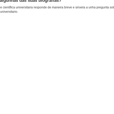
 algunhas das súas biografías?
 científica universitaria responde de maneira breve e sinxela a unha pregunta so
universitario.