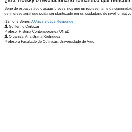
¿Era Trotsky o revolucionario romántico que reflicten
Serie de espazos audiovisuais breves, nos que un representante da comunidade
de interese xeral que poida ser plantexado por un ciudadano de nivel formativo 
i18n.one.Series:
A Universidade Responde
Guillermo Cortázar
Profesor Historia Contemporánea UNED
Organiza: Ana Graña Rodríguez
Profesora Facultade de Químicas, Universidade de Vigo