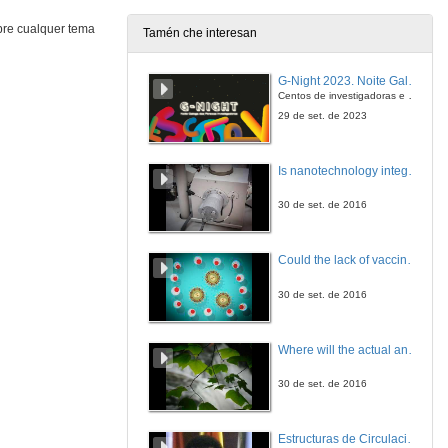
20 de dec. de 2012
bre cualquer tema
Tamén che interesan
¿Que é o Bosón de Higgs?
G-Night 2023. Noite Galega das Persoas Investigadoras. Conciencias creativas
20 de dec. de 2012
Centos de investigadoras e investigadores, decenas de actividades e sete cidades
29 de set. de 2023
¿Que función cumpre a bolsa dentro da Economía?
Is nanotechnology integrated in our daily lives?
20 de dec. de 2012
30 de set. de 2016
¿Que é o xénero negro?
Could the lack of vaccination bring back erradicated diseases?
20 de dec. de 2012
30 de set. de 2016
¿Que é a intelixencia artificial?
Where will the actual and future study of CO2 emissions lead us?
20 de dec. de 2012
30 de set. de 2016
¿A que preguntas dá resposta o láser de petavatio?
Estructuras de Circulación Sub-Mesoscalares Incluidas pola Marea nas Marxes Costeiras do Estreito de Xibraltar
20 de dec. de 2012