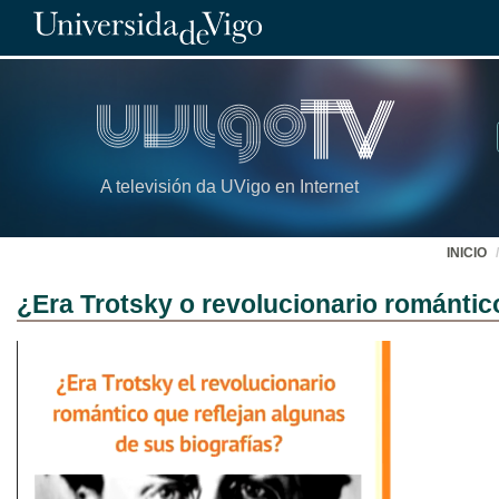
A televisión da UVigo en Internet
INICIO
¿Era Trotsky o revolucionario romántic