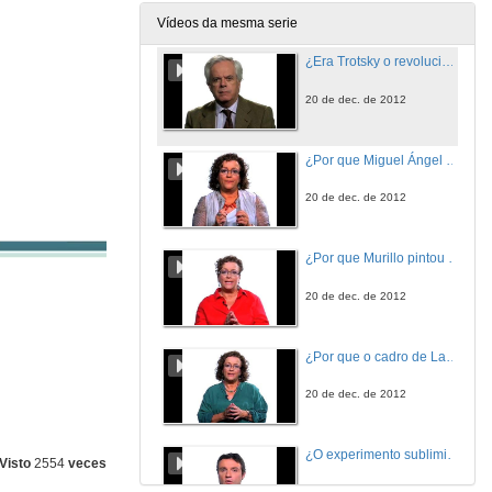
20 de dec. de 2012
Vídeos da mesma serie
¿Era Trotsky o revolucionario romántico que reflicten algunhas das súas biografías?
20 de dec. de 2012
¿Por que Miguel Ángel deixou inacabados os seus escravos?
20 de dec. de 2012
¿Por que Murillo pintou tantas Inmaculadas?
20 de dec. de 2012
¿Por que o cadro de Las Meninas se chama así?
20 de dec. de 2012
¿O experimento subliminal dos flocos de millo e a Coca-Cola chegou a realizarse?
Visto
2554
veces