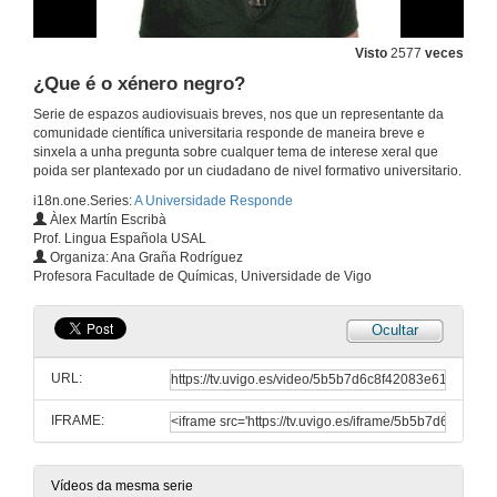
¿Por que Murillo pintou tantas Inmaculadas?
Visto
2577
veces
¿Que é o xénero negro?
20 de dec. de 2012
Serie de espazos audiovisuais breves, nos que un representante da
comunidade científica universitaria responde de maneira breve e
¿Por que o cadro de Las Meninas se chama así?
sinxela a unha pregunta sobre cualquer tema de interese xeral que
poida ser plantexado por un ciudadano de nivel formativo universitario.
20 de dec. de 2012
i18n.one.Series:
A Universidade Responde
Àlex Martín Escribà
Prof. Lingua Española USAL
¿O experimento subliminal dos flocos de millo e a Coca-Cola chegou a realizarse?
Organiza: Ana Graña Rodríguez
Profesora Facultade de Químicas, Universidade de Vigo
20 de dec. de 2012
Ocultar
¿Que é o Bosón de Higgs?
URL:
20 de dec. de 2012
IFRAME:
¿Que función cumpre a bolsa dentro da Economía?
20 de dec. de 2012
Vídeos da mesma serie