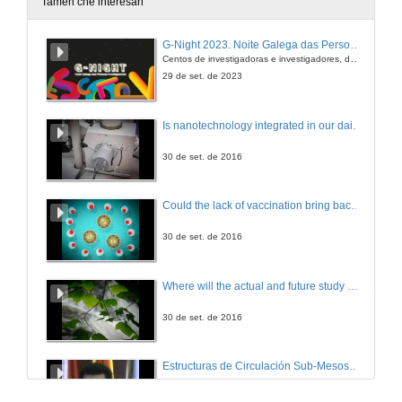
Tamén che interesan
¿Que é a radiofísica hospitalaria?
G-Night 2023. Noite Galega das Persoas Investigadoras. Conciencias creativas
Centos de investigadoras e investigadores, decenas de actividades e sete cidades
20 de dec. de 2012
29 de set. de 2023
¿Para que serve o reconto de poles?
Is nanotechnology integrated in our daily lives?
20 de dec. de 2012
30 de set. de 2016
¿Qué é e para que serve a teoría de códigos?
Could the lack of vaccination bring back erradicated diseases?
20 de dec. de 2012
30 de set. de 2016
¿Que é o Bosón de Higgs?
Where will the actual and future study of CO2 emissions lead us?
20 de dec. de 2012
30 de set. de 2016
¿Que función cumpre a bolsa dentro da Economía?
Estructuras de Circulación Sub-Mesoscalares Incluidas pola Marea nas Marxes Costeiras do Estreito de Xibraltar
20 de dec. de 2012
30 de abr. de 2009