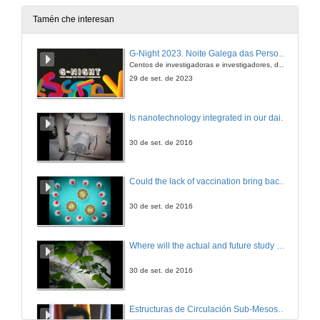
20 de dec. de 2012
Tamén che interesan
¿Por que o cadro de Las Meninas se chama así?
G-Night 2023. Noite Galega das Persoas Investigadoras. Conciencias creativas
Centos de investigadoras e investigadores, decenas de actividades e sete cidades
20 de dec. de 2012
29 de set. de 2023
¿O experimento subliminal dos flocos de millo e a Coca-Cola chegou a realizarse?
Is nanotechnology integrated in our daily lives?
20 de dec. de 2012
30 de set. de 2016
¿Que é o Bosón de Higgs?
Could the lack of vaccination bring back erradicated diseases?
20 de dec. de 2012
30 de set. de 2016
¿Que función cumpre a bolsa dentro da Economía?
Where will the actual and future study of CO2 emissions lead us?
20 de dec. de 2012
30 de set. de 2016
¿Que é o xénero negro?
Estructuras de Circulación Sub-Mesoscalares Incluidas pola Marea nas Marxes Costeiras do Estreito de Xibraltar