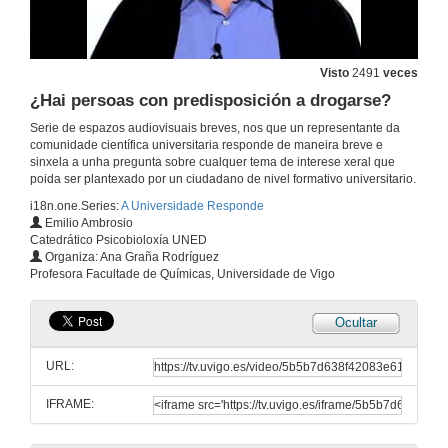
20 de dec. de 2012
¿Por que o cadro de Las Meninas se chama así?
Visto
2491
veces
¿Hai persoas con predisposición a drogarse?
20 de dec. de 2012
Serie de espazos audiovisuais breves, nos que un representante da
comunidade científica universitaria responde de maneira breve e
¿O experimento subliminal dos flocos de millo e a Coca-Cola chegou a realizarse?
sinxela a unha pregunta sobre cualquer tema de interese xeral que
poida ser plantexado por un ciudadano de nivel formativo universitario.
20 de dec. de 2012
i18n.one.Series:
A Universidade Responde
Emilio Ambrosio
Catedrático Psicobioloxía UNED
¿Engánannos os sentidos?
Organiza: Ana Graña Rodríguez
Profesora Facultade de Químicas, Universidade de Vigo
20 de dec. de 2012
Ocultar
¿Que é a esquizofrenia e quen a padece?
URL:
20 de dec. de 2012
IFRAME:
¿Por que se desenvolve a enfermidade do Alzheimer?