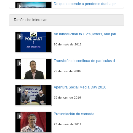
De que depende a pendente dunha praia?
10 de maio de 2016
Tamén che interesan
Que é o raccord?
An introduction to CV’s, letters, and job searching
10 de maio de 2016
16 de maio de 2012
Que é o fitoplancto?
Transición discontinua de partículas de microgel termosensible
10 de maio de 2016
22 de nov. de 2006
Rouban postos de traballo os robots industriais?
Apertura Social Media Day 2016
10 de maio de 2016
25 de xan. de 2016
Cantas cousas caben na nube?
Presentación da xornada
10 de maio de 2016
23 de maio de 2011