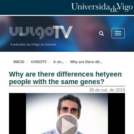
TOGGLE
Toggle
SEARCH
navigatio
A televisión da UVigo en Internet
INICIO
UVIGOTV
A un
...
Why are there dif
...
Why are there differences hetyeen
people with the same genes?
30 de set. de 2016