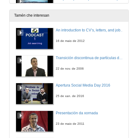
10 de maio de 2016
Tamén che interesan
Que é o raccord?
An introduction to CV’s, letters, and job searching
10 de maio de 2016
16 de maio de 2012
Que é o fitoplancto?
Transición discontinua de partículas de microgel termosensible
10 de maio de 2016
22 de nov. de 2006
Rouban postos de traballo os robots industriais?
Apertura Social Media Day 2016
10 de maio de 2016
25 de xan. de 2016
Cantas cousas caben na nube?
Presentación da xornada
10 de maio de 2016
23 de maio de 2011
Falan os animais igual en inglés que en español?