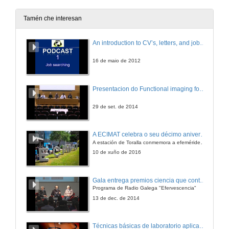
20 de dec. de 2012
Tamén che interesan
¿Por qué en arte 2+2 son 5?
An introduction to CV’s, letters, and job searching
20 de dec. de 2012
16 de maio de 2012
¿Por qué os robots industriais non quitan postos de traballo?
Presentacion do Functional imaging for improving Adaptive Radiotherapy Workshop
20 de dec. de 2012
29 de set. de 2014
¿Por qué un picosatélite en vez dun satélite grande?
A ECIMAT celebra o seu décimo aniversario
A estación de Toralla conmemora a efeméride asinando un convenio coa Universidad del País Vasco
20 de dec. de 2012
10 de xuño de 2016
Agroecoloxía, una opción de futuro
Gala entrega premios ciencia que conta 2014. Fundación Barrié
Programa de Radio Galega "Efervescencia"
20 de dec. de 2012
13 de dec. de 2014
Paratradución
Técnicas básicas de laboratorio aplicadas á bioloxía