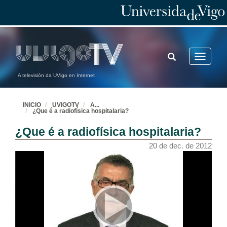
TOGGLE
Toggle
SEARCH
navigatio
A televisión da UVigo en Internet
INICIO
UVIGOTV
A
...
¿Que é a radiofísica hospitalaria?
¿Que é a radiofísica hospitalaria?
20 de dec. de 2012