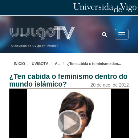
TOGGLE
Toggle
SEARCH
navigatio
A televisión da UVigo en Internet
INICIO
UVIGOTV
A
...
¿Ten cabida o feminismo den
...
¿Ten cabida o feminismo dentro do
mundo islámico?
20 de dec. de 2012