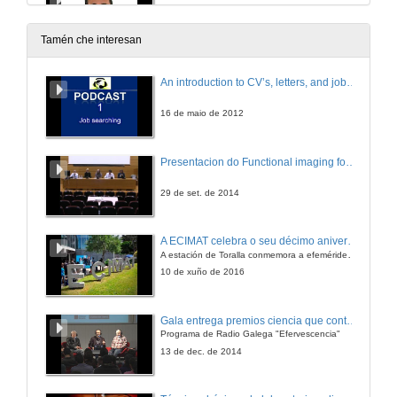
20 de dec. de 2012
Tamén che interesan
¿Por qué en arte 2+2 son 5?
An introduction to CV’s, letters, and job searching
20 de dec. de 2012
16 de maio de 2012
¿Por qué os robots industriais non quitan postos de traballo?
Presentacion do Functional imaging for improving Adaptive Radiotherapy Workshop
20 de dec. de 2012
29 de set. de 2014
¿Por qué un picosatélite en vez dun satélite grande?
A ECIMAT celebra o seu décimo aniversario
A estación de Toralla conmemora a efeméride asinando un convenio coa Universidad del País Vasco
20 de dec. de 2012
10 de xuño de 2016
Agroecoloxía, una opción de futuro
Gala entrega premios ciencia que conta 2014. Fundación Barrié
Programa de Radio Galega "Efervescencia"
20 de dec. de 2012
13 de dec. de 2014
Paratradución