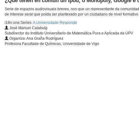
¿Que teñen en común un Ipod, o Monopoly, Google e 
Serie de espazos audiovisuais breves, nos que un representante da comunidade
de interese xeral que poida ser plantexado por un ciudadano de nivel formativo 
i18n.one.Series:
A Universidade Responde
José Manuel Calabuig
Subdirector do Instituto Universitario de Matemática Pura e Aplicada da UPV
Organiza: Ana Graña Rodríguez
Profesora Facultade de Químicas, Universidade de Vigo