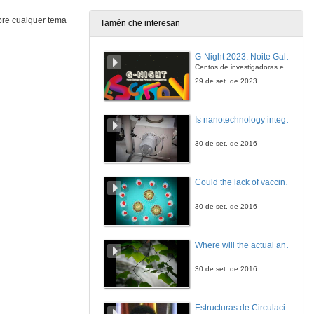
20 de dec. de 2012
bre cualquer tema
Tamén che interesan
¿Por qué en arte 2+2 son 5?
G-Night 2023. Noite Galega das Persoas Investigadoras. Conciencias creativas
Centos de investigadoras e investigadores, decenas de actividades e sete cidades
20 de dec. de 2012
29 de set. de 2023
¿Por qué os robots industriais non quitan postos de traballo?
Is nanotechnology integrated in our daily lives?
20 de dec. de 2012
30 de set. de 2016
¿Por qué un picosatélite en vez dun satélite grande?
Could the lack of vaccination bring back erradicated diseases?
20 de dec. de 2012
30 de set. de 2016
Agroecoloxía, una opción de futuro
Where will the actual and future study of CO2 emissions lead us?
20 de dec. de 2012
30 de set. de 2016
Paratradución
Estructuras de Circulación Sub-Mesoscalares Incluidas pola Marea nas Marxes Costeiras do Estreito de Xibraltar