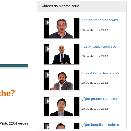
Vídeos da mesma serie
¿As neuronas descansan?
20 de dec. de 2012
¿Están xustificados os tributos?
20 de dec. de 2012
¿Pode ser rentable o software libre?
20 de dec. de 2012
¿Qué procesos de cambio global afectan os ecosistemas mariños?
20 de dec. de 2012
Visto
2264
veces
¿Qué beneficios cabe esperar das nanotecnoloxías para consumidores e sociedade?