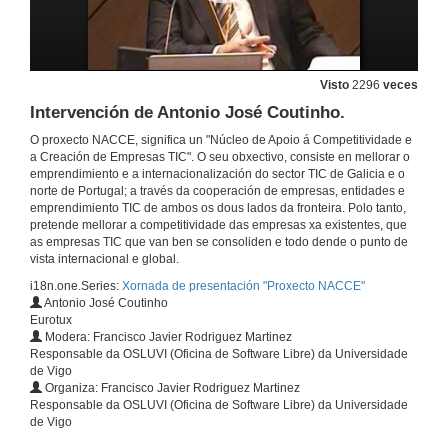
Intervención de D. José María López Bourio.
19 de out. de 2011
Visto
2296
veces
Intervención de Antonio José Coutinho.
Intervención de Beatriz Mato.
O proxecto NACCE, significa un "Núcleo de Apoio á Competitividade e
a Creación de Empresas TIC". O seu obxectivo, consiste en mellorar o
19 de out. de 2011
emprendimiento e a internacionalización do sector TIC de Galicia e o
norte de Portugal; a través da cooperación de empresas, entidades e
emprendimiento TIC de ambos os dous lados da fronteira. Polo tanto,
Chegou a hora de montar a túa propia empresa.
pretende mellorar a competitividade das empresas xa existentes, que
as empresas TIC que van ben se consoliden e todo dende o punto de
19 de out. de 2011
vista internacional e global.
i18n.one.Series:
Xornada de presentación "Proxecto NACCE"
Antonio José Coutinho
Mesa Redonda: Intercambio de experiencias en Cooperación e Internacionalización.
Eurotux
Intervención de Begoña Albizu
Modera: Francisco Javier Rodriguez Martinez
19 de out. de 2011
Responsable da OSLUVI (Oficina de Software Libre) da Universidade
de Vigo
Organiza: Francisco Javier Rodriguez Martinez
Intervención de Elías Pérez Carrera
Responsable da OSLUVI (Oficina de Software Libre) da Universidade
de Vigo
19 de out. de 2011