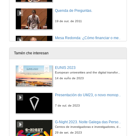
Quenda de Preguntas.
19 de out. de 2011
Mesa Redonda: ¿Cómo financiar o meu proxecto? A experiencia de financiar bos proxectos.
Presentación. D. José María López Bourio.
19 de out. de 2011
Tamén che interesan
Intervención de Luis Fernández.
EUNIS 2023
European univesrities and the digital transformation: challenges and opportunities ahead
19 de out. de 2011
14 de xuño de 2023
Intervención de María Fernández.
Presentación do UM23, o novo monopraza de UVigo Motorsport
19 de out. de 2011
7 de xul. de 2023
Intervención de David Bello.
G-Night 2023. Noite Galega das Persoas Investigadoras. Conciencias creativas
Centos de investigadoras e investigadores, decenas de actividades e sete cidades
19 de out. de 2011
29 de set. de 2023