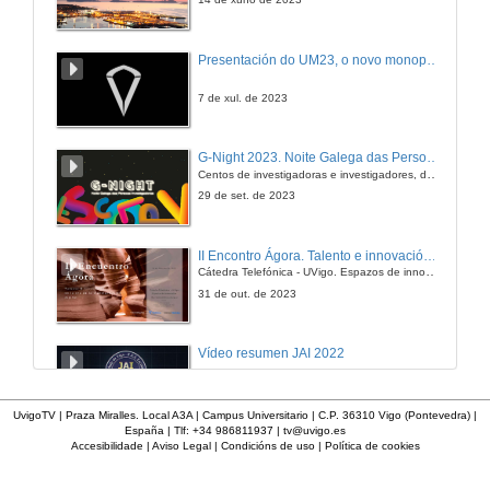
Presentación do UM23, o novo monopraza de UVigo Motorsport
7 de xul. de 2023
G-Night 2023. Noite Galega das Persoas Investigadoras. Conciencias creativas
Centos de investigadoras e investigadores, decenas de actividades e sete cidades
29 de set. de 2023
II Encontro Ágora. Talento e innovación na era da transformación dixital
Cátedra Telefónica - UVigo. Espazos de innovación
31 de out. de 2023
Vídeo resumen JAI 2022
13 de xan. de 2023
UvigoTV | Praza Miralles. Local A3A | Campus Universitario | C.P. 36310 Vigo (Pontevedra) |
España | Tlf: +34 986811937 |
tv@uvigo.es
Accesibilidade
|
Aviso Legal
|
Condicións de uso
|
Política de cookies
UVigo SpaceLab
12 de dec. de 2022