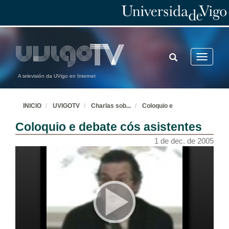
TOGGLE
Toggle
SEARCH
navigatio
A televisión da UVigo en Internet
INICIO
UVIGOTV
Charlas sob
...
Coloquio e
Coloquio e debate cós asistentes
1 de dec. de 2005