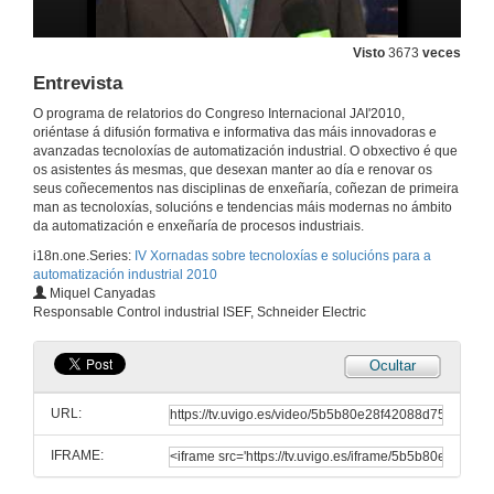
15 de nov. de 2010
Visto
3673
veces
Entrevista
Do control intelixente ao control cognitivo artificial na automatización de procesos de mecanizado
O programa de relatorios do Congreso Internacional JAI'2010,
15 de nov. de 2010
oriéntase á difusión formativa e informativa das máis innovadoras e
avanzadas tecnoloxías de automatización industrial. O obxectivo é que
os asistentes ás mesmas, que desexan manter ao día e renovar os
Solucións para o segmento da auga
seus coñecementos nas disciplinas de enxeñaría, coñezan de primeira
man as tecnoloxías, solucións e tendencias máis modernas no ámbito
15 de nov. de 2010
da automatización e enxeñaría de procesos industriais.
i18n.one.Series:
IV Xornadas sobre tecnoloxías e solucións para a
automatización industrial 2010
Control distribuído nos procesos de desalinización
Miquel Canyadas
Responsable Control industrial ISEF, Schneider Electric
16 de nov. de 2010
Ocultar
Entrevista
URL:
16 de nov. de 2010
IFRAME:
Aparamenta de baixa tensión e eficiencia enerxética