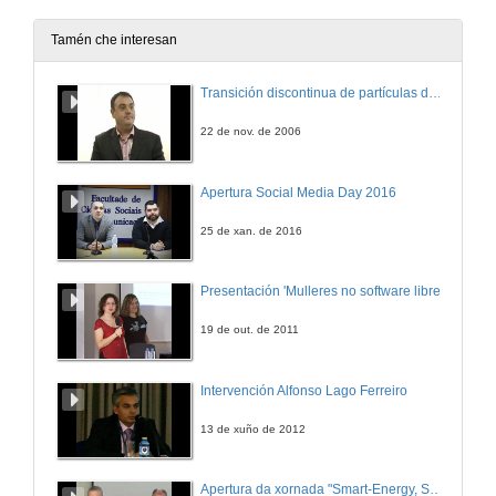
16 de nov. de 2010
Tamén che interesan
Solucións para fabricantes de maquinaria
Transición discontinua de partículas de microgel termosensible
16 de nov. de 2010
22 de nov. de 2006
Entrevista
Apertura Social Media Day 2016
16 de nov. de 2010
25 de xan. de 2016
Aplicacións modernas da robótica industrial
Presentación 'Mulleres no software libre'
16 de nov. de 2010
19 de out. de 2011
Entrevista
Intervención Alfonso Lago Ferreiro
16 de nov. de 2010
13 de xuño de 2012
Integración da información e cadro de mando
Apertura da xornada "Smart-Energy, Smart-City"