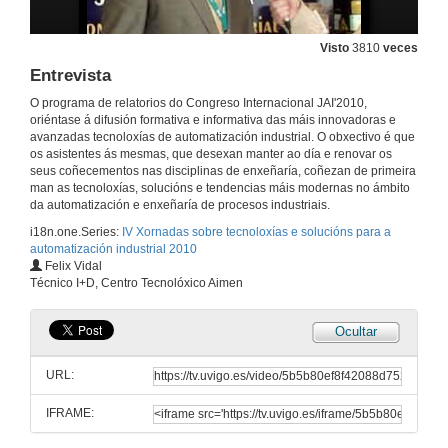
16 de nov. de 2010
Visto
3810
veces
Entrevista
Integración da información e cadro de mando
O programa de relatorios do Congreso Internacional JAI'2010,
16 de nov. de 2010
oriéntase á difusión formativa e informativa das máis innovadoras e
avanzadas tecnoloxías de automatización industrial. O obxectivo é que
os asistentes ás mesmas, que desexan manter ao día e renovar os
Entrevista
seus coñecementos nas disciplinas de enxeñaría, coñezan de primeira
man as tecnoloxías, solucións e tendencias máis modernas no ámbito
16 de nov. de 2010
da automatización e enxeñaría de procesos industriais.
i18n.one.Series:
IV Xornadas sobre tecnoloxías e solucións para a
automatización industrial 2010
A estratexia PLM no sector industrial
Felix Vidal
Técnico I+D, Centro Tecnolóxico Aimen
16 de nov. de 2010
Ocultar
Entrevista
URL:
16 de nov. de 2010
IFRAME:
Desenvolvemento dun sistema para soldadura láser robotizada en xeradores de vapor de centrais nucleares