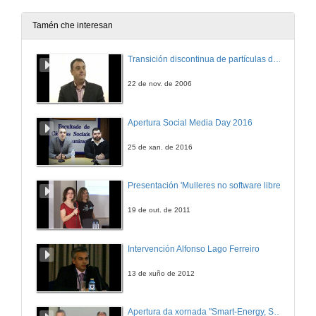
17 de nov. de 2010
Tamén che interesan
IT Powered Automation
Transición discontinua de partículas de microgel termosensible
17 de nov. de 2010
22 de nov. de 2006
Entrevista
Apertura Social Media Day 2016
17 de nov. de 2010
25 de xan. de 2016
Tecnoloxías de workflow e mobilidade aplicadas á loxística industrial
Presentación 'Mulleres no software libre'
17 de nov. de 2010
19 de out. de 2011
Entrevista
Intervención Alfonso Lago Ferreiro
17 de nov. de 2010
13 de xuño de 2012
Automatización dun sistema de posicionamento de segmentos para discos de corte de pedra
Apertura da xornada "Smart-Energy, Smart-City"