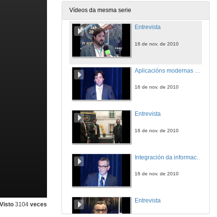
16 de nov. de 2010
Vídeos da mesma serie
Entrevista
16 de nov. de 2010
Aplicacións modernas da robótica industrial
16 de nov. de 2010
Entrevista
16 de nov. de 2010
Integración da información e cadro de mando
16 de nov. de 2010
Entrevista
Visto
3104
veces