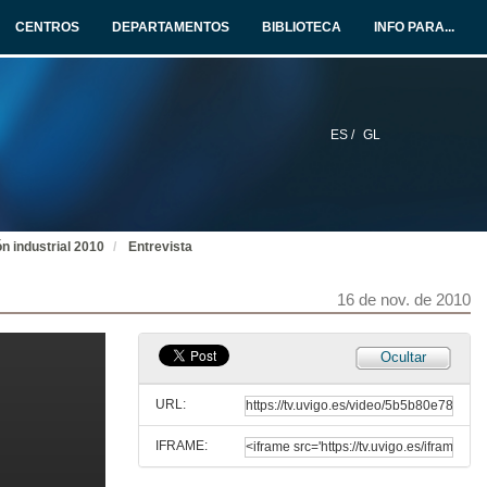
16 de nov. de 2010
CENTROS
DEPARTAMENTOS
BIBLIOTECA
INFO PARA...
ISA: punto de encontro para o sector de automatización industrial
16 de nov. de 2010
ES /
GL
Entrevista
16 de nov. de 2010
n industrial 2010
Entrevista
Plataforma tecnolóxica Wonderware para aplicacións de supervisión e integración de planta
16 de nov. de 2010
16 de nov. de 2010
Entrevista
Ocultar
16 de nov. de 2010
URL:
IFRAME:
Solucións para fabricantes de maquinaria