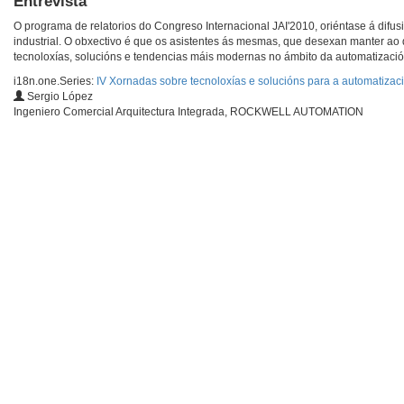
Entrevista
O programa de relatorios do Congreso Internacional JAI'2010, oriéntase á difu
industrial. O obxectivo é que os asistentes ás mesmas, que desexan manter ao
tecnoloxías, solucións e tendencias máis modernas no ámbito da automatización
i18n.one.Series:
IV Xornadas sobre tecnoloxías e solucións para a automatizaci
Sergio López
Ingeniero Comercial Arquitectura Integrada, ROCKWELL AUTOMATION