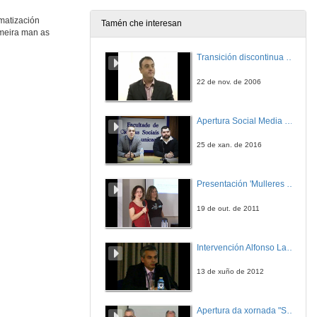
16 de nov. de 2010
omatización
Tamén che interesan
imeira man as
A estratexia PLM no sector industrial
Transición discontinua de partículas de microgel termosensible
16 de nov. de 2010
22 de nov. de 2006
Entrevista
Apertura Social Media Day 2016
16 de nov. de 2010
25 de xan. de 2016
Desenvolvemento dun sistema para soldadura láser robotizada en xeradores de vapor de centrais nucleares
Presentación 'Mulleres no software libre'
17 de nov. de 2010
19 de out. de 2011
Entrevista
Intervención Alfonso Lago Ferreiro
17 de nov. de 2010
13 de xuño de 2012
Implantación dun sistema de visión artificial en planta, retos e oportunidades
Apertura da xornada "Smart-Energy, Smart-City"
17 de nov. de 2010