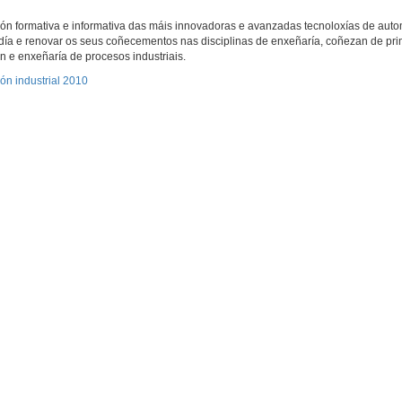
sión formativa e informativa das máis innovadoras e avanzadas tecnoloxías de aut
 día e renovar os seus coñecementos nas disciplinas de enxeñaría, coñezan de pr
 e enxeñaría de procesos industriais.
ón industrial 2010