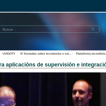
Buscar
Submit
UVIGOTV
IV Xornadas sobre tecnoloxías e sol
...
Plataforma tecnolóxic
 aplicacións de supervisión e integraci