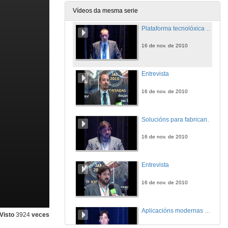
16 de nov. de 2010
Vídeos da mesma serie
Plataforma tecnolóxica Wonderware para aplicacións de supervisión e integración de planta
16 de nov. de 2010
Entrevista
16 de nov. de 2010
Solucións para fabricantes de maquinaria
16 de nov. de 2010
Entrevista
16 de nov. de 2010
Aplicacións modernas da robótica industrial
Visto
3924
veces
16 de nov. de 2010