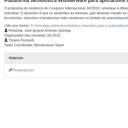
Plataforma tecnolóxica Wonderware para aplicacións d
O programa de relatorios do Congreso Internacional JAI'2010, oriéntase á difu
industrial. O obxectivo é que os asistentes ás mesmas, que desexan manter ao
tecnoloxías, solucións e tendencias máis modernas no ámbito da automatización
i18n.one.Series:
IV Xornadas sobre tecnoloxías e solucións para a automatizaci
Presenta: José Ignacio Armesto Quiroga
Organizador das xornadas JAI 2010
Tiziano Ferrandi
Sales Coordinator, Wonderware Spain
Materiais
Presentación