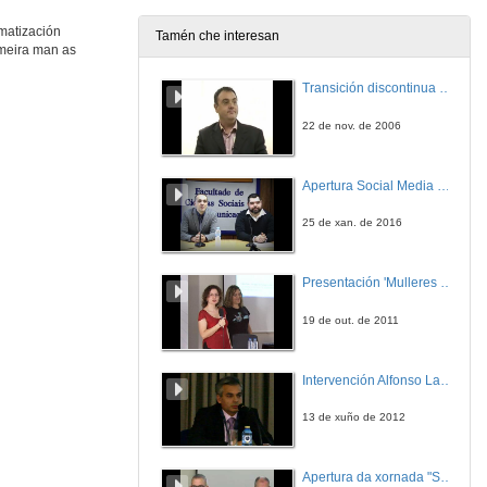
omatización
Tamén che interesan
imeira man as
Entrevista
Transición discontinua de partículas de microgel termosensible
16 de nov. de 2010
22 de nov. de 2006
Integración da información e cadro de mando
Apertura Social Media Day 2016
16 de nov. de 2010
25 de xan. de 2016
Entrevista
Presentación 'Mulleres no software libre'
16 de nov. de 2010
19 de out. de 2011
A estratexia PLM no sector industrial
Intervención Alfonso Lago Ferreiro
16 de nov. de 2010
13 de xuño de 2012
Entrevista
Apertura da xornada "Smart-Energy, Smart-City"
16 de nov. de 2010