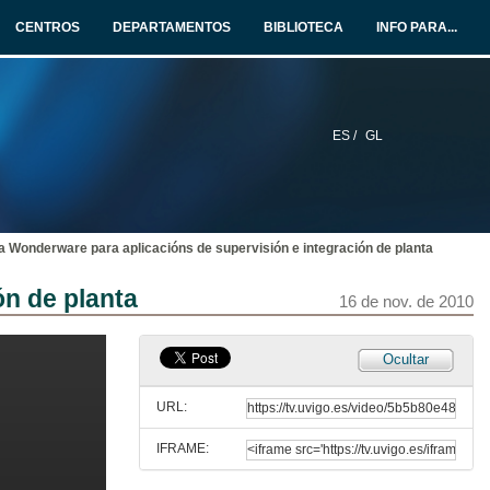
16 de nov. de 2010
CENTROS
DEPARTAMENTOS
BIBLIOTECA
INFO PARA...
Entrevista
16 de nov. de 2010
ES /
GL
Aparamenta de baixa tensión e eficiencia enerxética
16 de nov. de 2010
a Wonderware para aplicacións de supervisión e integración de planta
Entrevista
ón de planta
16 de nov. de 2010
16 de nov. de 2010
ISA: punto de encontro para o sector de automatización industrial
Ocultar
16 de nov. de 2010
URL:
IFRAME:
Entrevista