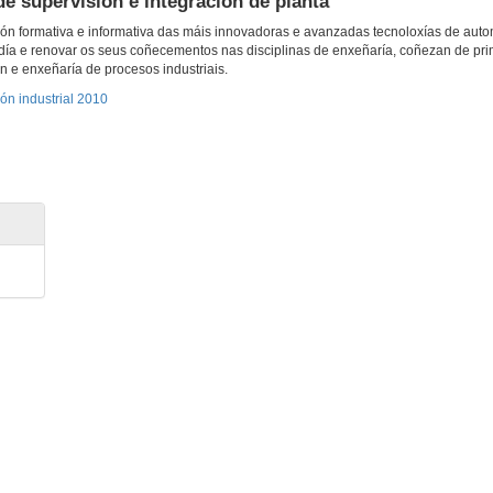
e supervisión e integración de planta
sión formativa e informativa das máis innovadoras e avanzadas tecnoloxías de aut
 día e renovar os seus coñecementos nas disciplinas de enxeñaría, coñezan de pr
 e enxeñaría de procesos industriais.
ón industrial 2010