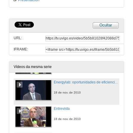
Presentación
Entrevista
18 de nov. de 2010
Ocultar
O recoñecemento facial en escenarios de máxima seguridade
URL:
18 de nov. de 2010
IFRAME:
Entrevista
18 de nov. de 2010
Vídeos da mesma serie
Energylab: oportunidades de eficiencia enerxética
18 de nov. de 2010
Entrevista
18 de nov. de 2010