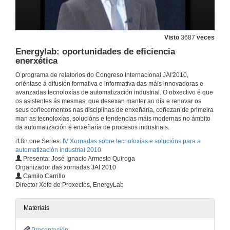
Teleservicio na contorna de automatización
17 de nov. de 2010
Visto
3687
veces
Energylab: oportunidades de eficiencia
Entrevista
enerxética
17 de nov. de 2010
O programa de relatorios do Congreso Internacional JAI'2010,
oriéntase á difusión formativa e informativa das máis innovadoras e
avanzadas tecnoloxías de automatización industrial. O obxectivo é que
Robótica baixo cero, novos produtos: serie QUANTEC
os asistentes ás mesmas, que desexan manter ao día e renovar os
seus coñecementos nas disciplinas de enxeñaría, coñezan de primeira
17 de nov. de 2010
man as tecnoloxías, solucións e tendencias máis modernas no ámbito
da automatización e enxeñaría de procesos industriais.
i18n.one.Series:
IV Xornadas sobre tecnoloxías e solucións para a
Entrevista
automatización industrial 2010
Presenta: José Ignacio Armesto Quiroga
17 de nov. de 2010
Organizador das xornadas JAI 2010
Camilo Carrillo
Director Xefe de Proxectos, EnergyLab
Recoñecemento de caras en contornas realistas e outras aplicacións de procesado facial
18 de nov. de 2010
Materiais