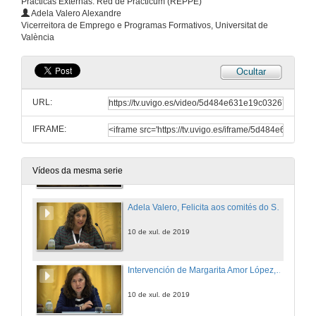
Prácticas Externas: Red de Prácticum (REPPE)
Adela Valero Alexandre
Vicerreitora de Emprego e Programas Formativos, Universitat de
València
Ocultar
URL:
IFRAME:
Agustín Erkizia Olaizola, abre o acto e presenta aos compoñentes da mesa que inaugurarán o symposium
10 de xul. de 2019
Vídeos da mesma serie
Adela Valero, Felicita aos comités do Symposium, e destaca a importancia que dá a Universidade de Valencia, ás prácticas externas
10 de xul. de 2019
Intervención de Margarita Amor López, en nome do reitor da Universidade da Coruña
10 de xul. de 2019