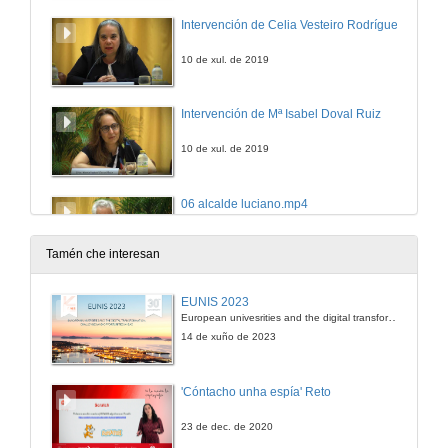
Intervención de Celia Vesteiro Rodríguez
10 de xul. de 2019
Intervención de Mª Isabel Doval Ruiz
10 de xul. de 2019
06 alcalde luciano.mp4
10 de xul. de 2019
Tamén che interesan
Presentación de Nuria Grané Teruel y Lucila Finkel
EUNIS 2023
European univesrities and the digital transformation: challenges and opportunities ahead
10 de xul. de 2019
14 de xuño de 2023
A Universidaad e as prácticas académicas externas: retos e perspectivas de futuro desde a CRUE
'Cóntacho unha espía' Reto
10 de xul. de 2019
23 de dec. de 2020