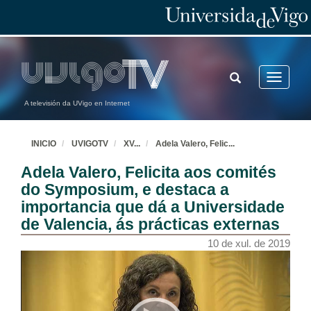
TOGGLE
Toggle
SEARCH
navigatio
A televisión da UVigo en Internet
INICIO
UVIGOTV
XV
...
Adela Valero, Felic
...
Adela Valero, Felicita aos comités
do Symposium, e destaca a
importancia que dá a Universidade
de Valencia, ás prácticas externas
10 de xul. de 2019