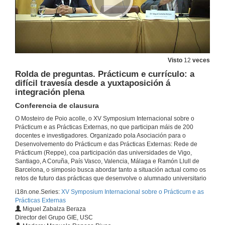
Prácticas curricular externas na Universidade de Coimbra
12 de xul. de 2019
Presentación de Águeda Gómez Suárez
Visto
12
veces
12 de xul. de 2019
Rolda de preguntas. Prácticum e currículo: a
difícil travesía desde a yuxtaposición á
A perspectiva de xénero en lle Prácticum nas prácticas externas
integración plena
Conferencia
Conferencia de clausura
12 de xul. de 2019
O Mosteiro de Poio acolle, o XV Symposium Internacional sobre o
Prácticum e as Prácticas Externas, no que participan máis de 200
Presentación de Manuel Cebrián de la Serna
docentes e investigadores. Organizado pola Asociación para o
Desenvolvemento do Prácticum e das Prácticas Externas: Rede de
Prácticum (Reppe), coa participación das universidades de Vigo,
12 de xul. de 2019
Santiago, A Coruña, País Vasco, Valencia, Málaga e Ramón Llull de
Barcelona, o simposio busca abordar tanto a situación actual como os
retos de futuro das prácticas que desenvolve o alumnado universitario
A Glosa Medieval faise dixital
Conferencia
i18n.one.Series:
XV Symposium Internacional sobre o Prácticum e as
12 de xul. de 2019
Prácticas Externas
Miguel Zabalza Beraza
Director del Grupo GIE, USC
Presentación de: Rosa Giner Sánchez y Miquel A. Oltra Albiach