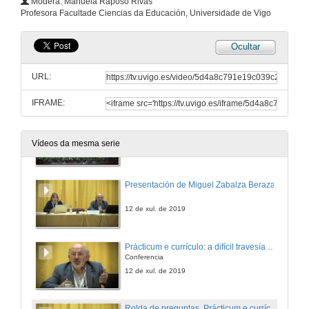
Modera: Manuela Raposo Rivas
Profesora Facultade Ciencias da Educación, Universidade de Vigo
12 de xul. de 2019
Ocultar
O profesorado de prácticas, un elemento esencial nas estratexias de formación en Maxisterio. A experiencia da Universitat de València
Conferencia
URL:
12 de xul. de 2019
IFRAME:
Rolda de preguntas. Desafíos para o Practicum e as Práctucas externas
Vídeos da mesma serie
12 de xul. de 2019
Presentación de Miguel Zabalza Beraza
12 de xul. de 2019
Prácticum e currículo: a difícil travesía desde a yuxtaposición á integración plena
Conferencia
12 de xul. de 2019
Rolda de preguntas. Prácticum e currículo: a difícil travesía desde a yuxtaposición á integración plena