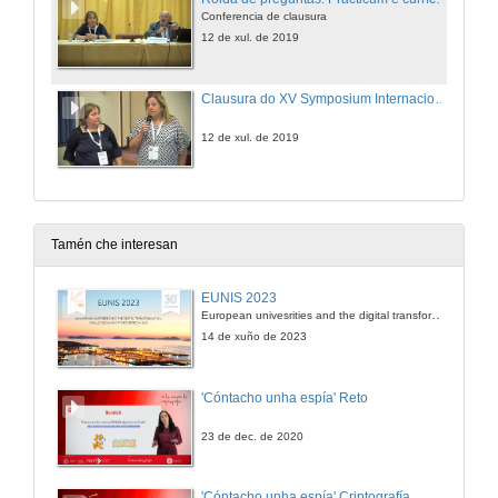
Conferencia de clausura
12 de xul. de 2019
Clausura do XV Symposium Internacional sobre o Prácticum e as Prácticas Externas (Poio 2019)
12 de xul. de 2019
Tamén che interesan
EUNIS 2023
European univesrities and the digital transformation: challenges and opportunities ahead
14 de xuño de 2023
'Cóntacho unha espía' Reto
23 de dec. de 2020
'Cóntacho unha espía' Criptografía