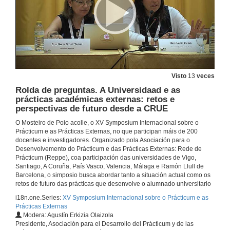
10 de xul. de 2019
Adela Valero, Felicita aos comités do Symposium, e destaca a importancia que dá a Universidade de Valencia, ás prácticas externas
10 de xul. de 2019
Visto
13
veces
Intervención de Margarita Amor López, en nome do reitor da Universidade da Coruña
Rolda de preguntas. A Universidaad e as
prácticas académicas externas: retos e
10 de xul. de 2019
perspectivas de futuro desde a CRUE
O Mosteiro de Poio acolle, o XV Symposium Internacional sobre o
Intervención de Celia Vesteiro Rodríguez
Prácticum e as Prácticas Externas, no que participan máis de 200
docentes e investigadores. Organizado pola Asociación para o
10 de xul. de 2019
Desenvolvemento do Prácticum e das Prácticas Externas: Rede de
Prácticum (Reppe), coa participación das universidades de Vigo,
Santiago, A Coruña, País Vasco, Valencia, Málaga e Ramón Llull de
Intervención de Mª Isabel Doval Ruiz
Barcelona, o simposio busca abordar tanto a situación actual como os
retos de futuro das prácticas que desenvolve o alumnado universitario
10 de xul. de 2019
i18n.one.Series:
XV Symposium Internacional sobre o Prácticum e as
Prácticas Externas
Modera: Agustín Erkizia Olaizola
06 alcalde luciano.mp4
Presidente, Asociación para el Desarrollo del Prácticum y de las