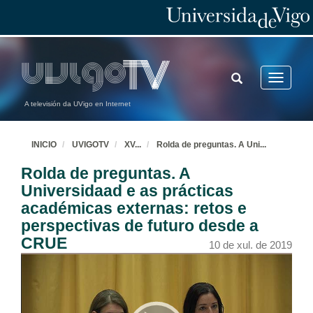
TOGGLE
Toggle
SEARCH
navigatio
A televisión da UVigo en Internet
INICIO
UVIGOTV
XV
...
Rolda de preguntas. A Uni
...
Rolda de preguntas. A
Universidaad e as prácticas
académicas externas: retos e
perspectivas de futuro desde a
CRUE
10 de xul. de 2019
Agustín Erkizia Olaizola, abre o acto e presenta aos compoñentes da mesa que inaugurarán o symposium