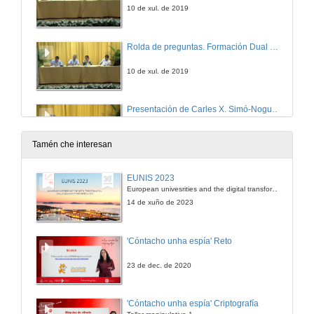
10 de xul. de 2019
Rolda de preguntas. Formación Dual Universitaria
10 de xul. de 2019
Presentación de Carles X. Simó-Noguera e Tom Piñeros Shields
11 de xul. de 2019
Tamén che interesan
Prácticum e currículo: a difícil travesía desde a yuxtaposición á integración plena
EUNIS 2023
Conferencia
European univesrities and the digital transformation: challenges and opportunities ahead
11 de xul. de 2019
14 de xuño de 2023
Rolda de preguntas. Prácticum e currículo: a difícil travesía desde a yuxtaposición á integración plena
'Cóntacho unha espía' Reto
11 de xul. de 2019
23 de dec. de 2020
Presentación de Teresa Pessoa
'Cóntacho unha espía' Criptografía