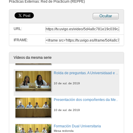
Prácticas Externas: Red de Prácticum (REPPE)
10 de xul. de 2019
Ocultar
Presentación de Nuria Grané Teruel y Lucila Finkel
URL:
10 de xul. de 2019
IFRAME:
A Universidaad e as prácticas académicas externas: retos e perspectivas de futuro desde a CRUE
10 de xul. de 2019
Vídeos da mesma serie
Rolda de preguntas. A Universidaad e as prácticas académicas externas: retos e perspectivas de futuro desde a CRUE
10 de xul. de 2019
Presentación dos compoñentes da Mesa Redonda: Formación Dual Universitaria
10 de xul. de 2019
Formación Dual Universitaria
Mesa redonda