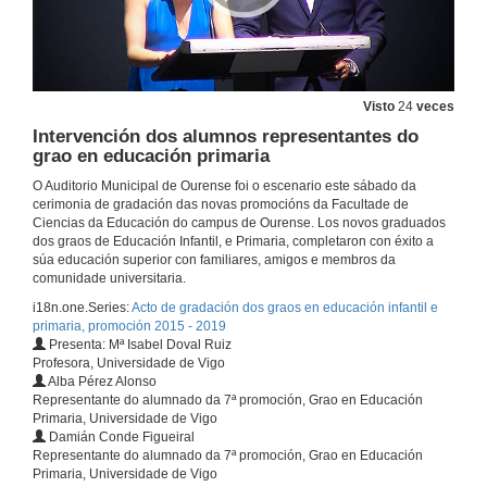
Acto completo. Gradación do grao en educación infantil e primaria, promoción 2015 - 2019
22 de xuño de 2019
Visto
24
veces
Intervención dos alumnos representantes do
Intervención de Dª. María del Mar García Señorán
grao en educación primaria
O Auditorio Municipal de Ourense foi o escenario este sábado da
22 de xuño de 2019
cerimonia de gradación das novas promocións da Facultade de
Ciencias da Educación do campus de Ourense. Los novos graduados
dos graos de Educación Infantil, e Primaria, completaron con éxito a
Intervención de la madrina de Grado de Educación Primaria, D.ª Julia de la Montaña Miguélez
súa educación superior con familiares, amigos e membros da
comunidade universitaria.
22 de xuño de 2019
i18n.one.Series:
Acto de gradación dos graos en educación infantil e
primaria, promoción 2015 - 2019
Presenta: Mª Isabel Doval Ruiz
Intervención del padrino del Grado de Educación Primaria, D. Xosé Constenla Vega
Profesora, Universidade de Vigo
Alba Pérez Alonso
22 de xuño de 2019
Representante do alumnado da 7ª promoción, Grao en Educación
Primaria, Universidade de Vigo
Damián Conde Figueiral
Intervención de la madrina del Grado de Educación Infantil, D.ª Isabel Mociño González
Representante do alumnado da 7ª promoción, Grao en Educación
Primaria, Universidade de Vigo
22 de xuño de 2019