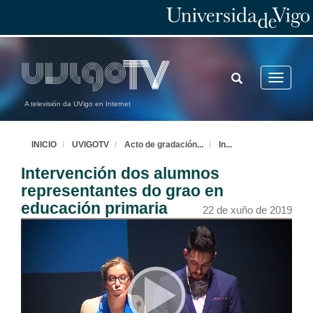
TOGGLE
Toggle
SEARCH
navigatio
A televisión da UVigo en Internet
INICIO
UVIGOTV
Acto de gradación
...
In
...
Intervención dos alumnos
representantes do grao en
educación primaria
22 de xuño de 2019