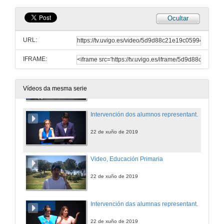
Ocultar
Intervención del padrino del Grado de Educación Infantil, D. Hipólito Puente Carracedo
URL:
22 de xuño de 2019
IFRAME:
06_FCOJAVIER_DIPLOMAS.mp4
22 de xuño de 2019
Vídeos da mesma serie
Intervención dos alumnos representantes do grao en educación primaria
22 de xuño de 2019
Video, Educación Primaria
22 de xuño de 2019
Intervención das alumnas representantes do Grao en Educación Infantil
22 de xuño de 2019