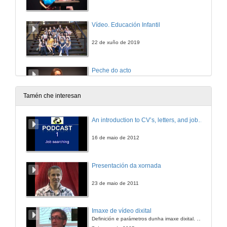
Vídeo. Educación Infantil
22 de xuño de 2019
Peche do acto
22 de xuño de 2019
Tamén che interesan
Actuación do coro da universidade do campus de Ourense
An introduction to CV’s, letters, and job searching
In The Jungle the mighty Jungle
22 de xuño de 2019
16 de maio de 2012
Presentación da xornada
23 de maio de 2011
Imaxe de vídeo dixital
Definición e parámetros dunha imaxe dixital. Resolución e Aspecto. Profundidade da cor. Compresión. Frame por segundo. Entrelazado. Campos, cadros