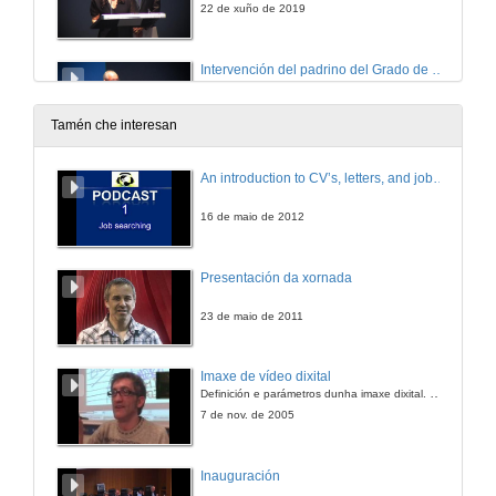
22 de xuño de 2019
Intervención del padrino del Grado de Educación Infantil, D. Hipólito Puente Carracedo
22 de xuño de 2019
Tamén che interesan
06_FCOJAVIER_DIPLOMAS.mp4
An introduction to CV’s, letters, and job searching
22 de xuño de 2019
16 de maio de 2012
Intervención dos alumnos representantes do grao en educación primaria
Presentación da xornada
22 de xuño de 2019
23 de maio de 2011
Video, Educación Primaria
Imaxe de vídeo dixital
Definición e parámetros dunha imaxe dixital. Resolución e Aspecto. Profundidade da cor. Compresión. Frame por segundo. Entrelazado. Campos, cadros
22 de xuño de 2019
7 de nov. de 2005
Intervención das alumnas representantes do Grao en Educación Infantil
Inauguración