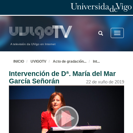
TOGGLE
Toggle
SEARCH
navigatio
A televisión da UVigo en Internet
INICIO
UVIGOTV
Acto de gradación
...
Int
...
Intervención de Dª. María del Mar
García Señorán
22 de xuño de 2019