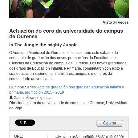
22 de xuño de 2019
Intervención del padrino del Grado de Educación Primaria, D. Xosé Constenla Vega
Visto
64
veces
Actuación do coro da universidade do campus
22 de xuño de 2019
de Ourense
In The Jungle the mighty Jungle
Intervención de la madrina del Grado de Educación Infantil, D.ª Isabel Mociño González
O Auditorio Municipal de Ourense foi o escenario este sábado da
22 de xuño de 2019
cerimonia de gradación das novas promocións da Facultade de
Ciencias da Educación do campus de Ourense. Los novos graduados
dos graos de Educación Infantil, e Primaria, completaron con éxito a
súa educación superior con familiares, amigos e membros da
Intervención del padrino del Grado de Educación Infantil, D. Hipólito Puente Carracedo
comunidade universitaria.
22 de xuño de 2019
i18n.one.Series:
Acto de gradación dos graos en educación infantil e
primaria, promoción 2015 - 2019
Xabier Álvarez Iglesias
06_FCOJAVIER_DIPLOMAS.mp4
Director do coro da universidade do campus de Ourense, Universidade
de Vigo
22 de xuño de 2019
Ocultar
Intervención dos alumnos representantes do grao en educación primaria
URL: