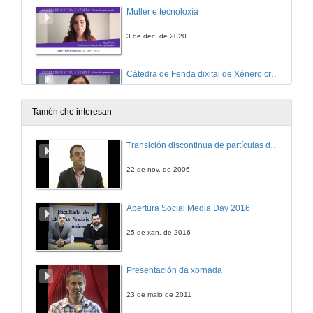
Muller e tecnoloxía
3 de dec. de 2020
Cátedra de Fenda dixital de Xénero creada entre a Universitat de València e a Generalitat Valenciana
3 de dec. de 2020
Tamén che interesan
Nesgos de xénero na tecnoloxía
Transición discontinua de partículas de microgel termosensible
3 de dec. de 2020
22 de nov. de 2006
Colectivo Proxecto UNA
Apertura Social Media Day 2016
3 de dec. de 2020
25 de xan. de 2016
Xeira e quenda de preguntas. Mesa redonda: Sociedade dixital e xénero
Presentación da xornada
3 de dec. de 2020
23 de maio de 2011