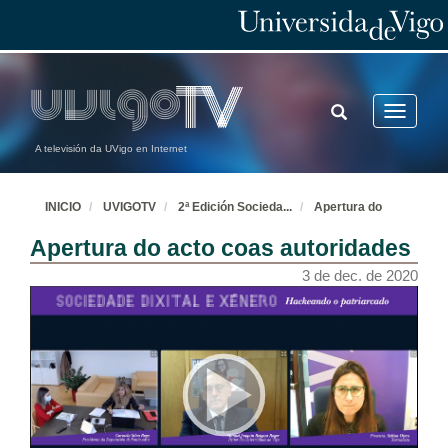
TOGGLE
Toggle
SEARCH
navigatio
A televisión da UVigo en Internet
INICIO
UVIGOTV
2ª Edición Socieda
...
Apertura do
Apertura do acto coas autoridades
3 de dec. de 2020