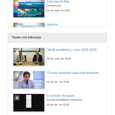
Ciencias do Mar
Conferencia
24 de maio de 2021
Química
Conferencia
24 de maio de 2021
Tamén che interesan
Ciencias (incluída Enxeñaría Agraria)
Oferta académica, curso 2018-2019
Conferencia
24 de maio de 2021
28 de xuño de 2018
Escola de Enfermaría Pontevedra
“O noso obxectivo para esta tempada é manter a categoría”
Conferencia
24 de maio de 2021
14 de set. de 2018
Escola de Enfermaría Meixoeiro
O corredor de papel
Conferencia
Accesit modalidade Animación
24 de maio de 2021
26 de set. de 2018