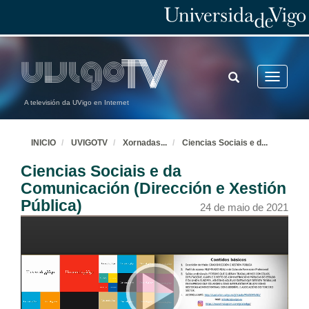
TOGGLE
Toggle
SEARCH
navigatio
A televisión da UVigo en Internet
INICIO
UVIGOTV
Xornadas
...
Ciencias Sociais e d
...
Ciencias Sociais e da
Comunicación (Dirección e Xestión
Apertura das xornadas
Pública)
24 de maio de 2021
24 de maio de 2021
Ciencias Económicas e Empresariais
Conferencia
24 de maio de 2021