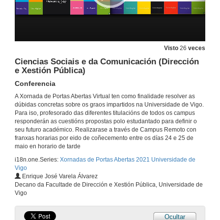
Escola Universitaria de Estudos Empresariais
Conferencia
24 de maio de 2021
Ciencias Empresariais e Turismo
Visto
26
veces
Conferencia
Ciencias Sociais e da Comunicación (Dirección
24 de maio de 2021
e Xestión Pública)
Conferencia
Dereito
A Xornada de Portas Abertas Virtual ten como finalidade resolver as
Conferencia
dúbidas concretas sobre os graos impartidos na Universidade de Vigo.
24 de maio de 2021
Para iso, profesorado das diferentes titulacións de todos os campus
responderán as cuestións propostas polo estudantado para definir o
seu futuro académico. Realizarase a través de Campus Remoto con
Quenda de preguntas. Dereito
franxas horarias por eido de coñecemento entre os días 24 e 25 de
maio en horario de tarde
24 de maio de 2021
i18n.one.Series:
Xornadas de Portas Abertas 2021 Universidade de
Vigo
Enrique José Varela Álvarez
Ciencias da Educación e Traballo Social
Decano da Facultade de Dirección e Xestión Pública, Universidade de
Conferencia
Vigo
24 de maio de 2021
Ocultar