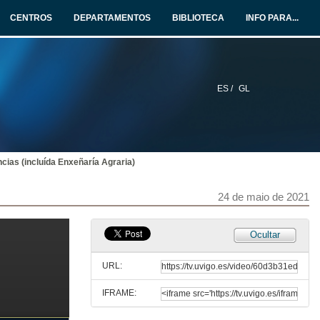
24 de maio de 2021
CENTROS
DEPARTAMENTOS
BIBLIOTECA
INFO PARA...
Ciencias Sociais e da Comunicación (Dirección e Xestión Pública)
Conferencia
24 de maio de 2021
ES /
GL
Ciencias Sociais e da Comunicación
Conferencia
24 de maio de 2021
cias (incluída Enxeñaría Agraria)
Bioloxía
Conferencia
24 de maio de 2021
24 de maio de 2021
Ciencias do Mar
Ocultar
Conferencia
24 de maio de 2021
URL:
IFRAME:
Química
Conferencia