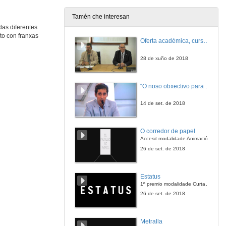
24 de maio de 2021
Tamén che interesan
das diferentes
Enxeñaría de Minas e Enerxía
to con franxas
Conferencia
Oferta académica, curso 2018-2019
24 de maio de 2021
28 de xuño de 2018
Presentación de Susana Reboreda e Conferencia de Historia
Conferencia
“O noso obxectivo para esta tempada é manter a categoría”
25 de maio de 2021
14 de set. de 2018
25_HISTORIA_PREGUNTAS.mp4
O corredor de papel
25 de maio de 2021
Accesit modalidade Animación
26 de set. de 2018
Filoloxía e Tradución
Conferencia
Estatus
25 de maio de 2021
1º premio modalidade Curta narrativa
26 de set. de 2018
Quenda de preguntas. Filoloxía e Tradución
Metralla
25 de maio de 2021