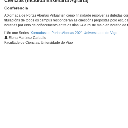
Ciencias (incluída Enxeñaría Agraria)
Conferencia
A Xornada de Portas Abertas Virtual ten como finalidade resolver as dúbidas co
titulacións de todos os campus responderán as cuestións propostas polo estud
horarias por eido de coñecemento entre os días 24 e 25 de maio en horario de 
i18n.one.Series:
Xornadas de Portas Abertas 2021 Universidade de Vigo
Elena Martínez Carballo
Facultade de Ciencias, Uniersidade de Vigo