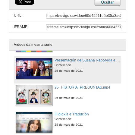
Ocultar
Enxeñaría Forestal
Conferencia
URL:
24 de maio de 2021
IFRAME:
Enxeñaría de Minas e Enerxía
Conferencia
24 de maio de 2021
Vídeos da mesma serie
Presentación de Susana Reboreda e Conferencia de Historia
Conferencia
25 de maio de 2021
25_HISTORIA_PREGUNTAS.mp4
25 de maio de 2021
Filoloxía e Tradución
Conferencia
25 de maio de 2021