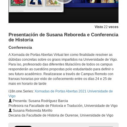
Química
Conferencia
24 de maio de 2021
Visto
22
veces
Ciencias (incluída Enxeñaría Agraria)
Presentación de Susana Reboreda e Conferencia
Conferencia
de Historia
24 de maio de 2021
Conferencia
A Xornada de Portas Abertas Virtual ten como finalidade resolver as
Escola de Enfermaría Pontevedra
dúbidas concretas sobre os graos impartidos na Universidade de Vigo.
Conferencia
Para iso, profesorado das diferentes titulacións de todos os campus
24 de maio de 2021
responderán as cuestións propostas polo estudantado para definir o
seu futuro académico. Realizarase a través de Campus Remoto con
franxas horarias por eido de coñecemento entre os días 24 e 25 de
Escola de Enfermaría Meixoeiro
maio en horario de tarde
Conferencia
i18n.one.Series:
Xornadas de Portas Abertas 2021 Universidade de
24 de maio de 2021
Vigo
Presenta: Susana Rodríguez Barcia
Profesora na Facultade de Filoloxía e Tradución, Universidade de Vigo
Fisioterapia
Susana Reboreda Morillo
Conferencia
Decana da Facultade de Historia de Ourense, Universidade de Vigo
24 de maio de 2021