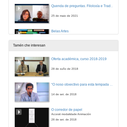
Quenda de preguntas. Filoloxía e Tradución
25 de maio de 2021
Belas Artes
Conferencia
25 de maio de 2021
Tamén che interesan
Presentación dos graos de Enxeñería e arquitectura
Oferta académica, curso 2018-2019
25 de maio de 2021
28 de xuño de 2018
Enxeñaría de Telecomunicación
“O noso obxectivo para esta tempada é manter a categoría”
Conferencia
25 de maio de 2021
14 de set. de 2018
Enxeñaría de Minas e Enerxía
O corredor de papel
Conferencia
Accesit modalidade Animación
25 de maio de 2021
26 de set. de 2018