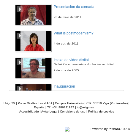
Presentación da xornada
23 de maio de 2011
What is postmodernism?
4 de out. de 2011
Imaxe de vídeo dixital
Definición e parámetros dunha imaxe dixital. Resolución e Aspecto. Profundidade da cor. Compresión. Frame por segundo. Entrelazado. Campos, cadros
7 de nov. de 2005
Inauguración
8 de maio de 2010
UvigoTV | Praza Miralles. Local A3A | Campus Universitario | C.P. 36310 Vigo (Pontevedra) |
España | Tlf: +34 986811937 |
tv@uvigo.es
Accesibilidade
|
Aviso Legal
|
Condicións de uso
|
Política de cookies
A inserción laboral dos licenciados en Ciencias do Mar: a carreira investigadora
15 de maio de 2006
Powered by
PuMuKIT 3.5.6