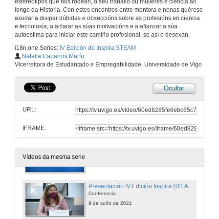
estereotipos que nos rodean, o seu traballo ou mulleres e ciencia ao
longo da Historia. Con estes encontros entre mentora e nenas quérese
axudar a disipar dúbidas e obxeccións sobre as profesións en ciencia
e tecnoloxía, a aclarar as súas motivacións e a afianzar a súa
autoestima para iniciar este camiño profesional, se así o desexan.
i18n.one.Series:
IV Edición de Inspira STEAM
Natalia Caparrini Marín
Vicerreitora de Estudantado e Empregabilidade, Universidade de Vigo
Ocultar
URL:
IFRAME:
Apertura da 4ª Edición de Inspira STEAM
Vídeos da mesma serie
9 de xuño de 2021
Presentación IV Edición Inspira STEAM e Resultados de Inspira STEAM Pontevedra
Conferencia
9 de xuño de 2021