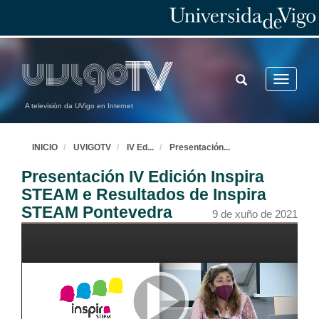
TOGGLE
Toggle
SEARCH
navigatio
A televisión da UVigo en Internet
INICIO
UVIGOTV
IV Ed
...
Presentación
...
Presentación IV Edición Inspira
STEAM e Resultados de Inspira
STEAM Pontevedra
9 de xuño de 2021