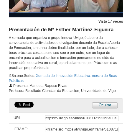
Apertura da Xornada e presentación de Manuel Cebrián Da Serna
19 de xul. de 2021
Visto
17
veces
Presentación de Mª Esther Martínez-Figueira
O portafolio para a documentación e avaliación das experiencias de aprendizaxe universitaria
Conferencia
A xornada que organiza o grupo Innova-Uvigo, ó abeiro da
19 de xul. de 2021
convocatoria de actividades de divulgación docente da Escola Aberta
de Formación, ten unha dobre finalidade: por un lado, dar a coñecer
boas prácticas xestadas no seu seo e por outro, ser un lugar de
Quenda de preguntas. O portafolio para a documentación e avaliación das experiencias de aprendizaxe universitaria
encontro para a actualización e formación permanente no eido da
Innovación educativa en xeral, e particularmente, no Prácticum e as
19 de xul. de 2021
prácticas preprofesionais.
i18n.one.Series:
Xornada de Innovación Educativa: mostra de Boas
Prácticas
Presentación de Manuela Raposo Rivas
Presenta: Manuela Raposo Rivas
Profesora Facultade Ciencias da Educación, Universidade de Vigo
19 de xul. de 2021
Ocultar
Toolkit Green S.E.E.D.S para a formación e colaboración de escolas rurais
Conferencia
URL:
19 de xul. de 2021
IFRAME: