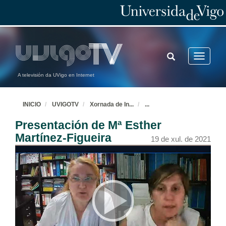
TOGGLE
Toggle
SEARCH
navigatio
A televisión da UVigo en Internet
INICIO
UVIGOTV
Xornada de In
...
...
Presentación de Mª Esther
Martínez-Figueira
19 de xul. de 2021