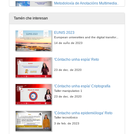
Metodoloxía de Anotacións Multimedia -MAM- para a docencia innovadora e a investigación sobre o ensino
Conferencia
19 de xul. de 2021
Tamén che interesan
Quenda de preguntas. Metodoloxía de Anotacións Multimedia -MAM- para a docencia innovadora e a investigación sobre o ensino
EUNIS 2023
European univesrities and the digital transformation: challenges and opportunities ahead
19 de xul. de 2021
14 de xuño de 2023
Apertura da xornada da tarde e presentación de José Antonio Sarmiento Campos
'Cóntacho unha espía' Reto
19 de xul. de 2021
23 de dec. de 2020
Gamificando nas aulas universitarias
'Cóntacho unha espía' Criptografía
Conferencia
Taller manipulativo 1
19 de xul. de 2021
23 de dec. de 2020
Quenda de preguntas. Gamificando nas aulas universitarias
'Cóntacho unha epidemióloga' Reto
Taller tecnolóxico
19 de xul. de 2021
3 de feb. de 2023