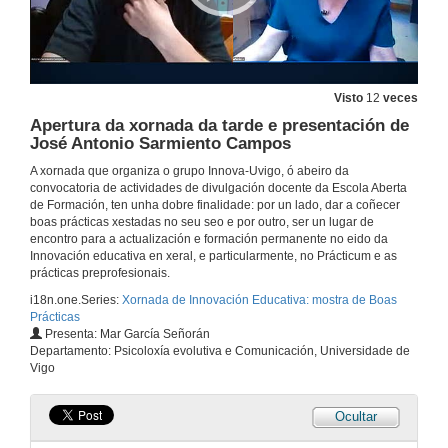
19 de xul. de 2021
Presentación de Mª Esther Martínez-Figueira
Visto
12
veces
19 de xul. de 2021
Apertura da xornada da tarde e presentación de
José Antonio Sarmiento Campos
Pon un proxecto de investigación STEAMbach na túa docencia
A xornada que organiza o grupo Innova-Uvigo, ó abeiro da
Conferencia
convocatoria de actividades de divulgación docente da Escola Aberta
19 de xul. de 2021
de Formación, ten unha dobre finalidade: por un lado, dar a coñecer
boas prácticas xestadas no seu seo e por outro, ser un lugar de
encontro para a actualización e formación permanente no eido da
Quenda de preguntas. Pon un proxecto de investigación STEAMbach na túa docencia
Innovación educativa en xeral, e particularmente, no Prácticum e as
prácticas preprofesionais.
19 de xul. de 2021
i18n.one.Series:
Xornada de Innovación Educativa: mostra de Boas
Prácticas
Presenta: Mar García Señorán
Presentación de Violeta Cebrián Robles
Departamento: Psicoloxía evolutiva e Comunicación, Universidade de
Vigo
19 de xul. de 2021
Ocultar
Metodoloxía de Anotacións Multimedia -MAM- para a docencia innovadora e a investigación sobre o ensino
Conferencia