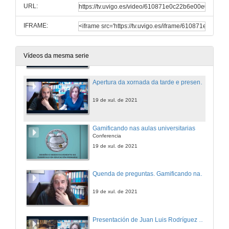
URL:
19 de xul. de 2021
IFRAME:
Quenda de preguntas. Metodoloxía de Anotacións Multimedia -MAM- para a docencia innovadora e a investigación sobre o ensino
19 de xul. de 2021
Vídeos da mesma serie
Apertura da xornada da tarde e presentación de José Antonio Sarmiento Campos
19 de xul. de 2021
Gamificando nas aulas universitarias
Conferencia
19 de xul. de 2021
Quenda de preguntas. Gamificando nas aulas universitarias
19 de xul. de 2021
Presentación de Juan Luis Rodríguez Rodríguez