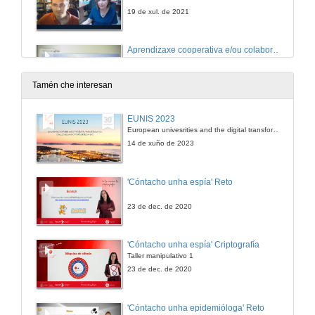
19 de xul. de 2021
Aprendizaxe cooperativa e/ou colaborativa?
Conferencia
19 de xul. de 2021
Tamén che interesan
Quenda de preguntas. Aprendizaxe cooperativa e/ou colaborativa?
EUNIS 2023
European univesrities and the digital transformation: challenges and opportunities ahead
19 de xul. de 2021
14 de xuño de 2023
Peche da Xornada
'Cóntacho unha espía' Reto
19 de xul. de 2021
23 de dec. de 2020
'Cóntacho unha espía' Criptografía
Taller manipulativo 1
23 de dec. de 2020
'Cóntacho unha epidemióloga' Reto