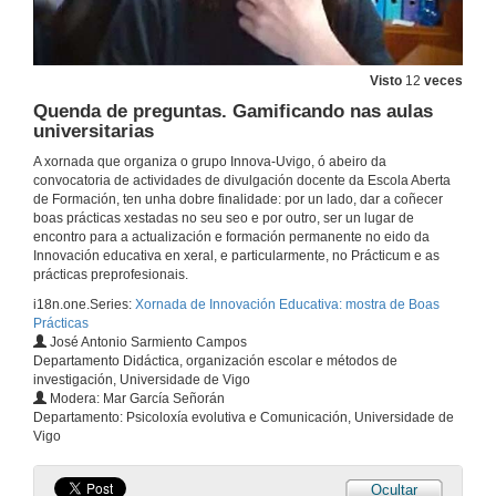
Pon un proxecto de investigación STEAMbach na túa docencia
Conferencia
19 de xul. de 2021
Visto
12
veces
Quenda de preguntas. Gamificando nas aulas
Quenda de preguntas. Pon un proxecto de investigación STEAMbach na túa docencia
universitarias
19 de xul. de 2021
A xornada que organiza o grupo Innova-Uvigo, ó abeiro da
convocatoria de actividades de divulgación docente da Escola Aberta
de Formación, ten unha dobre finalidade: por un lado, dar a coñecer
Presentación de Violeta Cebrián Robles
boas prácticas xestadas no seu seo e por outro, ser un lugar de
encontro para a actualización e formación permanente no eido da
19 de xul. de 2021
Innovación educativa en xeral, e particularmente, no Prácticum e as
prácticas preprofesionais.
i18n.one.Series:
Xornada de Innovación Educativa: mostra de Boas
Metodoloxía de Anotacións Multimedia -MAM- para a docencia innovadora e a investigación sobre o ensino
Prácticas
Conferencia
José Antonio Sarmiento Campos
19 de xul. de 2021
Departamento Didáctica, organización escolar e métodos de
investigación, Universidade de Vigo
Modera: Mar García Señorán
Quenda de preguntas. Metodoloxía de Anotacións Multimedia -MAM- para a docencia innovadora e a investigación sobre o ensino
Departamento: Psicoloxía evolutiva e Comunicación, Universidade de
Vigo
19 de xul. de 2021
Ocultar