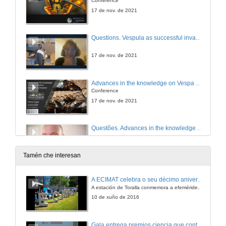
Conference
17 de nov. de 2021
Questions. Vespula as successful invaders – lessons from New Zealand in impact and control
17 de nov. de 2021
Advances in the knowledge on Vespa velutina biology in its invasive range
Conference
17 de nov. de 2021
Questões. Advances in the knowledge on Vespa velutina biology in its invasive range
17 de nov. de 2021
Tamén che interesan
Causal links among Asian hornet predation and honey bee colony mortality and its consequences for beekeeping in France
A ECIMAT celebra o seu décimo aniversario
Conference
A estación de Toralla conmemora a efeméride asinando un convenio coa Universidad del País Vasco
17 de nov. de 2021
10 de xuño de 2016
Questions. Causal links among Asian hornet predation and honey bee colony mortality and its consequences for beekeeping in France
Gala entrega premios ciencia que conta 2014. Fundación Barrié