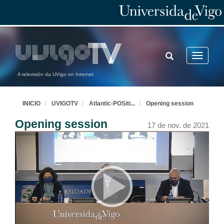
TOGGLE
Toggle
SEARCH
navigatio
A televisión da UVigo en Internet
INICIO
UVIGOTV
Atlantic-POSiti
...
Opening session
Opening session
17 de nov. de 2021