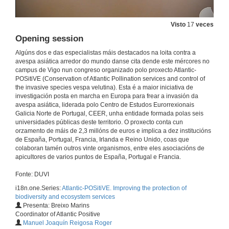
Visto
17
veces
Opening session
Algúns dos e das especialistas máis destacados na loita contra a
avespa asiática arredor do mundo danse cita dende este mércores no
campus de Vigo nun congreso organizado polo proxecto Atlantic-
POSitiVE (Conservation of Atlantic Pollination services and control of
the invasive species vespa velutina). Esta é a maior iniciativa de
investigación posta en marcha en Europa para frear a invasión da
avespa asiática, liderada polo Centro de Estudos Eurorrexionais
Galicia Norte de Portugal, CEER, unha entidade formada polas seis
universidades públicas deste territorio. O proxecto conta cun
orzamento de máis de 2,3 millóns de euros e implica a dez institucións
de España, Portugal, Francia, Irlanda e Reino Unido, coas que
colaboran tamén outros vinte organismos, entre eles asociacións de
apicultores de varios puntos de España, Portugal e Francia.
Fonte: DUVI
i18n.one.Series:
Atlantic-POSitiVE. Improving the protection of
biodiversity and ecosystem services
Presenta: Breixo Marins
Coordinator of Atlantic Positive
Manuel Joaquín Reigosa Roger