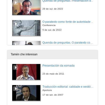
Quenda de preguntas. Presentación do proxecto Universo Cantigas
29 de xul. de 2022
O paratexto como fonte de autoridade para as tradutoras do Renacemento
Conferencia
5 de xul. de 2022
Quenda de preguntas. O paratexto como fonte de autoridade para as tradutoras do Renacemento
5 de xul. de 2022
Tamén che interesan
Interpretación para mulleres xordas en contextos de violencia de xénero
Presentación da xornada
Conferencia
5 de xul. de 2022
23 de maio de 2011
Quenda de preguntas. Interpretación para mulleres xordas en contextos de violencia de xénero
Traducción editorial: calidade e xestión de proxectos
Apertura
5 de xul. de 2022
17 de set. de 2007