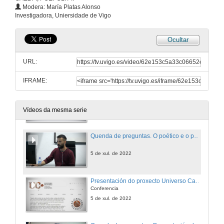
A poética do cotián na literatura galega e portuguesa contemporánea
Modera: María Platas Alonso
Conferencia
Investigadora, Uniersidade de Vigo
5 de xul. de 2022
Ocultar
Quenda de preguntas. A poética do cotián na literatura galega e portuguesa contemporánea
URL:
5 de xul. de 2022
IFRAME:
O poético e o político no Festival da Poesia no Condado. Funções, repertórios e comunidade(s)
Conferencia
5 de xul. de 2022
Vídeos da mesma serie
Quenda de preguntas. O poético e o político no Festival da Poesia no Condado. Funções, repertórios e comunidade(s)
5 de xul. de 2022
Presentación do proxecto Universo Cantigas
Conferencia
5 de xul. de 2022