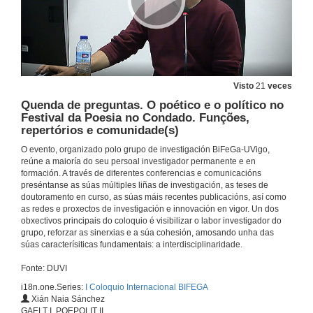
Modelos de diálogos de interpretación de enlace
Conferencia
6 de xul. de 2022
A primeira vista: traducir a dualidade texto-imaxe no manga detectivesco Detective Conan
Conferencia
Visto
21
veces
6 de xul. de 2022
Quenda de preguntas. O poético e o político no
Festival da Poesia no Condado. Funções,
Quenda de preguntas. Estudos en Tradución e Interpretación 1
repertórios e comunidade(s)
O evento, organizado polo grupo de investigación BiFeGa-UVigo,
6 de xul. de 2022
reúne a maioría do seu persoal investigador permanente e en
formación. A través de diferentes conferencias e comunicacións
preséntanse as súas múltiples liñas de investigación, as teses de
As liñas GAELT I e II, a I Cátedra Internacional José Saramago (CJS) e o proxecto POEPOLIT II
doutoramento en curso, as súas máis recentes publicacións, así como
Conferencia
as redes e proxectos de investigación e innovación en vigor. Un dos
6 de xul. de 2022
obxectivos principais do coloquio é visibilizar o labor investigador do
grupo, reforzar as sinerxias e a súa cohesión, amosando unha das
súas caracterísiticas fundamentais: a interdisciplinaridade.
Quenda de preguntas. As liñas GAELT I e II, a I Cátedra Internacional José Saramago (CJS) e o proxecto POEPOLIT II
Fonte: DUVI
6 de xul. de 2022
i18n.one.Series:
I Coloquio Internacional BIFEGA
Xián Naia Sánchez
GAELT I, POEPOLIT II