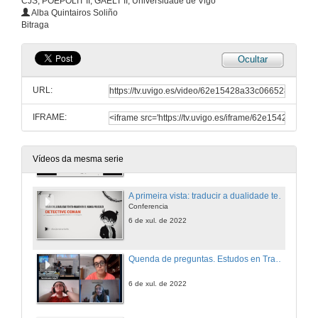
CJS, POEPOLIT II; GAELT II, Universidade de Vigo
Quenda de preguntas. A liña Linkterpreting e o proxecto JustiSings 2
Alba Quintairos Soliño
Bitraga
6 de xul. de 2022
Ocultar
A construción da subxectividade no discurso interpretado: cara a reconceptualización da interpretación e as súas prácticas
Conferencia
URL:
6 de xul. de 2022
IFRAME:
Modelos de diálogos de interpretación de enlace
Conferencia
6 de xul. de 2022
Vídeos da mesma serie
A primeira vista: traducir a dualidade texto-imaxe no manga detectivesco Detective Conan
Conferencia
6 de xul. de 2022
Quenda de preguntas. Estudos en Tradución e Interpretación 1
6 de xul. de 2022