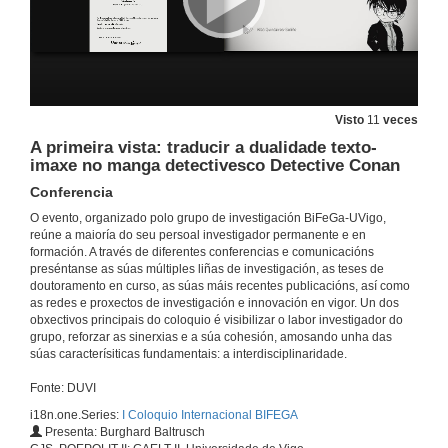
O grupo BiFeGa – historia e perspectivas de cohesión
Inauguración
Visto
11
veces
6 de xul. de 2022
A primeira vista: traducir a dualidade texto-
imaxe no manga detectivesco Detective Conan
Feminismos e resistencias, teorías e prácticas: as contribucións do Feminario ao feminismo interseccional
Conferencia
Conferencia
O evento, organizado polo grupo de investigación BiFeGa-UVigo,
6 de xul. de 2022
reúne a maioría do seu persoal investigador permanente e en
formación. A través de diferentes conferencias e comunicacións
preséntanse as súas múltiples liñas de investigación, as teses de
Quenda de preguntas. Feminismos e resistencias, teorías e prácticas: as contribucións do Feminario ao feminismo interseccional
doutoramento en curso, as súas máis recentes publicacións, así como
as redes e proxectos de investigación e innovación en vigor. Un dos
6 de xul. de 2022
obxectivos principais do coloquio é visibilizar o labor investigador do
grupo, reforzar as sinerxias e a súa cohesión, amosando unha das
súas caracterísiticas fundamentais: a interdisciplinaridade.
A liña Linkterpreting e o proxecto JustiSings 2
Conferencia
Fonte: DUVI
6 de xul. de 2022
i18n.one.Series:
I Coloquio Internacional BIFEGA
Presenta: Burghard Baltrusch