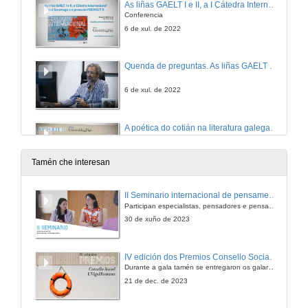
As liñas GAELT I e II, a I Cátedra Internacional José Saramago (CJS) e o proxecto POEPOLIT II
Conferencia
6 de xul. de 2022
Quenda de preguntas. As liñas GAELT I e II, a I Cátedra Internacional José Saramago (CJS) e o proxecto POEPOLIT II
6 de xul. de 2022
A poética do cotián na literatura galega e portuguesa contemporánea
Conferencia
5 de xul. de 2022
Tamén che interesan
Quenda de preguntas. A poética do cotián na literatura galega e portuguesa contemporánea
II Seminario internacional de pensamento contemporáneo. Pensar o Antropoceno
Participan especialistas, pensadores e pensadoras que traballan desde hai anos sobre temas de pensamento contemporáneo en universidades de Estados Unidos, Reino Unido, Canadá, México e España.
5 de xul. de 2022
30 de xuño de 2023
O poético e o político no Festival da Poesia no Condado. Funções, repertórios e comunidade(s)
IV edición dos Premios Consello Social UVigo Humana
Conferencia
Durante a gala tamén se entregaron os galardóns aos mellores TFG e TFM en materia de Axenda 2030
5 de xul. de 2022
21 de dec. de 2023