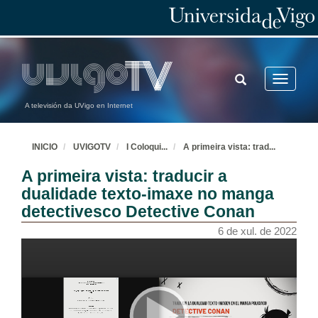
TOGGLE
Toggle
SEARCH
navigatio
A televisión da UVigo en Internet
INICIO
UVIGOTV
I Coloqui
...
A primeira vista: trad
...
A primeira vista: traducir a
dualidade texto-imaxe no manga
detectivesco Detective Conan
6 de xul. de 2022