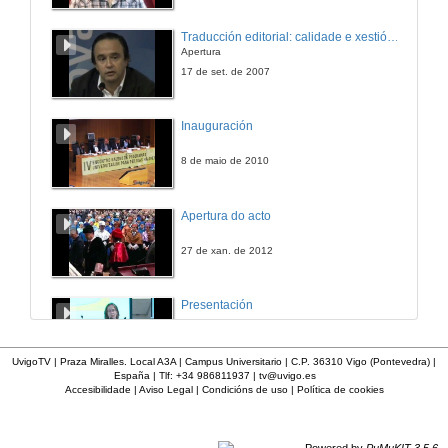
Mestrado Interuniversitario en lingüística Aplicada
Traducción editorial: calidade e xestión de proxectos
Conferencia
Apertura
16 de feb. de 2023
17 de set. de 2007
Son graduada en galego ... E agora que?
Inauguración
Conferencia
16 de feb. de 2023
8 de maio de 2010
Os Lectorados de Galego da Xunta de Galicica
Apertura do acto
Conferencia
16 de feb. de 2023
27 de xan. de 2012
Saídas profesionais dos estudos de Galego. Ámbito editorial
Presentación
Conferencia
16 de feb. de 2023
23 de abr. de 2014
UvigoTV | Praza Miralles. Local A3A | Campus Universitario | C.P. 36310 Vigo (Pontevedra) |
España | Tlf: +34 986811937 |
tv@uvigo.es
Xestión Cultural
Accesibilidade
|
Aviso Legal
|
Condicións de uso
|
Política de cookies
Intervención de Francisco Fernández
Conferencia
16 de feb. de 2023
12 de nov. de 2009