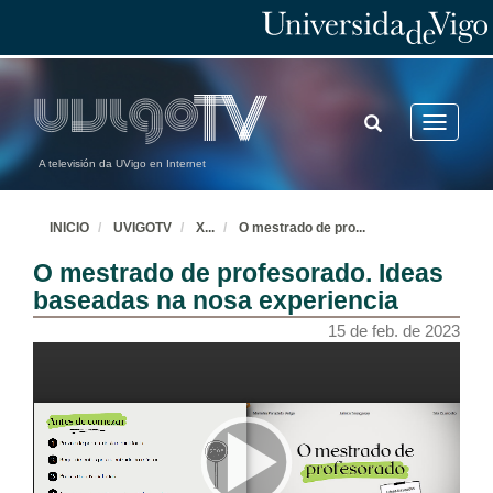
TOGGLE
Toggle
SEARCH
navigatio
A televisión da UVigo en Internet
INICIO
UVIGOTV
X
...
O mestrado de pro
...
O mestrado de profesorado. Ideas
baseadas na nosa experiencia
15 de feb. de 2023