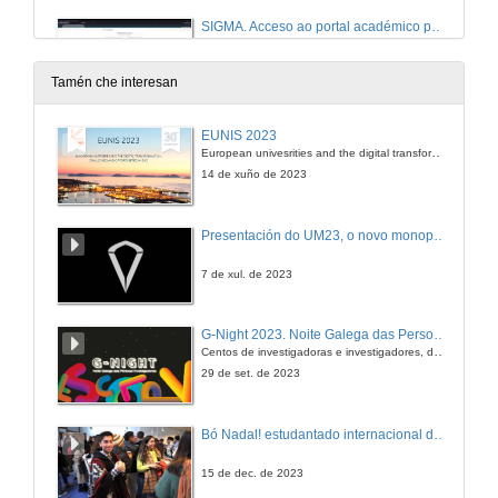
SIGMA. Acceso ao portal académico para usuarios con conta
31 de maio de 2023
Tamén che interesan
SIGMA. Identificación para usuarios sen conta uvigo
EUNIS 2023
European univesrities and the digital transformation: challenges and opportunities ahead
31 de maio de 2023
14 de xuño de 2023
SIGMA. Preinscrición
Presentación do UM23, o novo monopraza de UVigo Motorsport
31 de maio de 2023
7 de xul. de 2023
SIGMA. Rexistro
G-Night 2023. Noite Galega das Persoas Investigadoras. Conciencias creativas
Centos de investigadoras e investigadores, decenas de actividades e sete cidades
31 de maio de 2023
29 de set. de 2023
SIGMA. Acceso ao portal académico para usuarios con conta
Bó Nadal! estudantado internacional da Universidade de Vigo
31 de maio de 2023
15 de dec. de 2023