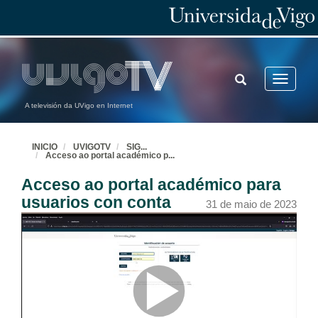
TOGGLE
Toggle
SEARCH
navigatio
A televisión da UVigo en Internet
INICIO
UVIGOTV
SIG
...
Acceso ao portal académico p
...
Acceso ao portal académico para
usuarios con conta
31 de maio de 2023