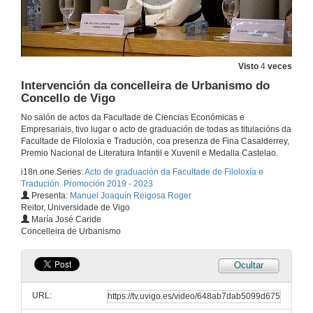
Intervención da representante dos estudantes de linguas estranxeiras
2 de xuño de 2023
Visto
4
veces
Intervención da concelleira de Urbanismo do
Discurso do primeiro padriño do grao en Tradución e Interpretación
Concello de Vigo
No salón de actos da Facultade de Ciencias Económicas e
2 de xuño de 2023
Empresariais, tivo lugar o acto de graduación de todas as titulacións da
Facultade de Filoloxía e Tradución, coa presenza de Fina Casalderrey,
Premio Nacional de Literatura Infantil e Xuvenil e Medalla Castelao.
Intervención do primeiro representante dos estudantes de Tradución e Interpretación
i18n.one.Series:
Acto de graduación da Facultade de Filoloxía e
2 de xuño de 2023
Tradución. Promoción 2019 - 2023
Presenta:
Manuel Joaquín Reigosa Roger
Reitor, Universidade de Vigo
Discurso do segundo padriño do grao en Tradución e Interpretación
María José Caride
Concelleira de Urbanismo
2 de xuño de 2023
Ocultar
Intervención do segundo representante dos estudantes de Tradución e Interpretación
URL:
2 de xuño de 2023