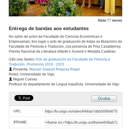
2 de xuño de 2023
Visto
77
veces
Intervención da representante dos estudantes de linguas estranxeiras
Entrega de bandas aos estudantes
2 de xuño de 2023
No salón de actos da Facultade de Ciencias Económicas e
Empresariais, tivo lugar o acto de graduación de todas as titulacións da
Facultade de Filoloxía e Tradución, coa presenza de Fina Casalderrey,
Discurso do primeiro padriño do grao en Tradución e Interpretación
Premio Nacional de Literatura Infantil e Xuvenil e Medalla Castelao.
i18n.one.Series:
Acto de graduación da Facultade de Filoloxía e
2 de xuño de 2023
Tradución. Promoción 2019 - 2023
Presenta:
Manuel Joaquín Reigosa Roger
Reitor, Universidade de Vigo
Intervención do primeiro representante dos estudantes de Tradución e Interpretación
Miguel Cuevas
Profesor do departamento de Lingua española, Universidade de Vigo
2 de xuño de 2023
Ocultar
Discurso do segundo padriño do grao en Tradución e Interpretación
URL:
2 de xuño de 2023
IFRAME:
Intervención do segundo representante dos estudantes de Tradución e Interpretación