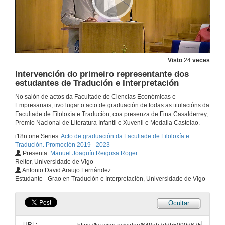
2 de xuño de 2023
Benvida
2 de xuño de 2023
Visto
24
veces
Intervención do primeiro representante dos
Discurso do padrino da promoción de ciencias da linguaxe e estudos literarios
estudantes de Tradución e Interpretación
2 de xuño de 2023
No salón de actos da Facultade de Ciencias Económicas e
Empresariais, tivo lugar o acto de graduación de todas as titulacións da
Facultade de Filoloxía e Tradución, coa presenza de Fina Casalderrey,
Intervención do representante dos estudantes de ciencias da linguaxe e estudos literarios
Premio Nacional de Literatura Infantil e Xuvenil e Medalla Castelao.
i18n.one.Series:
Acto de graduación da Facultade de Filoloxía e
2 de xuño de 2023
Tradución. Promoción 2019 - 2023
Presenta:
Manuel Joaquín Reigosa Roger
Reitor, Universidade de Vigo
Discurso da madriña da promoción do grao en linguas estranxeiras
Antonio David Araujo Fernández
Estudante - Grao en Tradución e Interpretación, Universidade de Vigo
2 de xuño de 2023
Ocultar
Intervención da representante dos estudantes de linguas estranxeiras