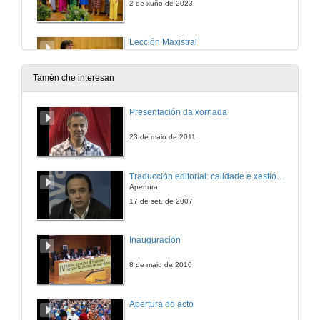
2 de xuño de 2023
Lección Maxistral
Conferencia
2 de xuño de 2023
Tamén che interesan
Intervención da concelleira de Urbanismo do Concello de Vigo
Presentación da xornada
2 de xuño de 2023
23 de maio de 2011
Palabras do Reitor da Universidade de Vigo
Traducción editorial: calidade e xestión de proxectos
Conferencia
Apertura
2 de xuño de 2023
17 de set. de 2007
Actuación do grupo Os Carunchos
Inauguración
2 de xuño de 2023
8 de maio de 2010
Apertura do acto