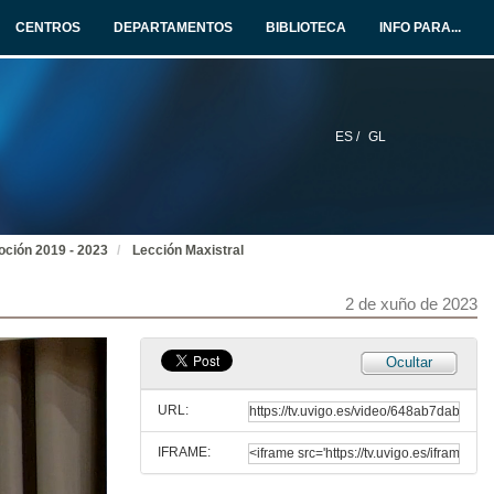
CENTROS
DEPARTAMENTOS
BIBLIOTECA
INFO PARA...
2 de xuño de 2023
Discurso do primeiro padriño do grao en Tradución e Interpretación
2 de xuño de 2023
ES /
GL
Intervención do primeiro representante dos estudantes de Tradución e Interpretación
2 de xuño de 2023
oción 2019 - 2023
Lección Maxistral
Discurso do segundo padriño do grao en Tradución e Interpretación
2 de xuño de 2023
2 de xuño de 2023
Ocultar
Intervención do segundo representante dos estudantes de Tradución e Interpretación
URL:
2 de xuño de 2023
IFRAME:
Entrega de bandas aos estudantes